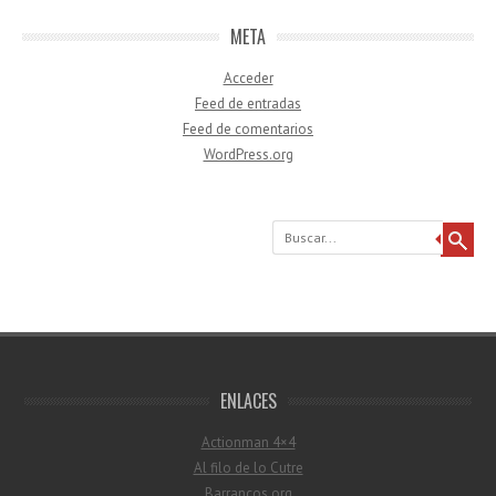
META
Acceder
Feed de entradas
Feed de comentarios
WordPress.org
Buscar
ENLACES
Actionman 4×4
Al filo de lo Cutre
Barrancos.org