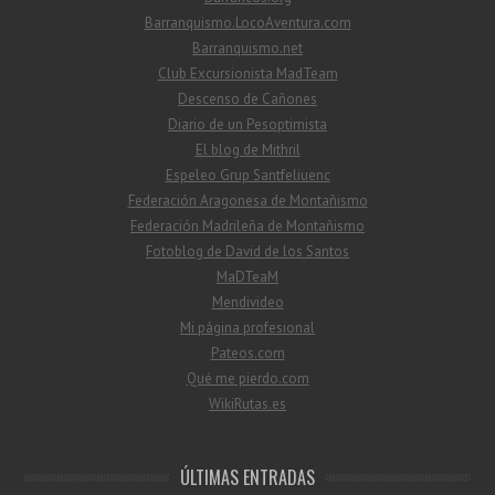
Barranquismo.LocoAventura.com
Barranquismo.net
Club Excursionista MadTeam
Descenso de Cañones
Diario de un Pesoptimista
El blog de Mithril
Espeleo Grup Santfeliuenc
Federación Aragonesa de Montañismo
Federación Madrileña de Montañismo
Fotoblog de David de los Santos
MaDTeaM
Mendivideo
Mi página profesional
Pateos.com
Qué me pierdo.com
WikiRutas.es
ÚLTIMAS ENTRADAS