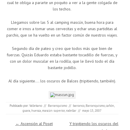
cual te obliga a pararte un poquito a ver a la gente colgada de
los techos.
Llegamos sobre las 5 al camping mascún, buena hora para
comer e irnos a tomar unas cervecitas y echar unas partiditas al
parchis, que se ha vuelto en un factor común de nuestros viajes.
Segundo día de pateo y creo que todos más que bien de
fuerzas. Quizás Eduardo estaba bastante tocadillo de fuerzas, y
con un dolor muscular en la rodilla, que le llevó todo el día
bastante jodiillo.
Al día siguiente…. los oscuros de Balces (tripitiendo, también).
Publicado por:
Vallekano
//
Barranquismo
//
barranco
,
Barranquismo
,
cañón
,
guara
,
huesca
,
mascún superior
,
rodellar
//
mayo 13, 2007
Navegación de entradas
←
Ascensión al Poset
Y tripitiendo los oscuros del