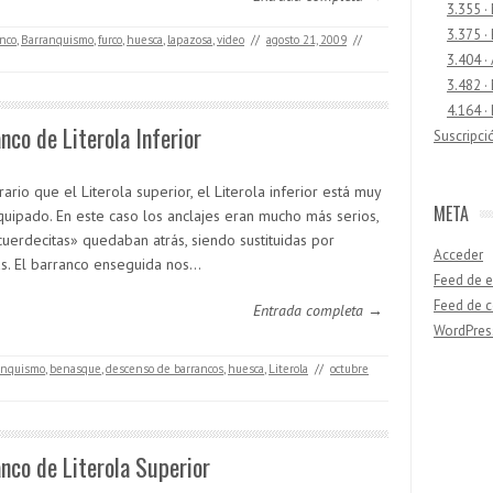
3.355 ·
3.375 ·
nco
,
Barranquismo
,
furco
,
huesca
,
lapazosa
,
video
//
agosto 21, 2009
//
3.404 ·
3.482 ·
4.164 ·
nco de Literola Inferior
Suscripci
rario que el Literola superior, el Literola inferior está muy
META
quipado. En este caso los anclajes eran mucho más serios,
cuerdecitas» quedaban atrás, siendo sustituidas por
Acceder
s. El barranco enseguida nos…
Feed de e
Feed de 
Entrada completa →
WordPres
anquismo
,
benasque
,
descenso de barrancos
,
huesca
,
Literola
//
octubre
Buscar
nco de Literola Superior