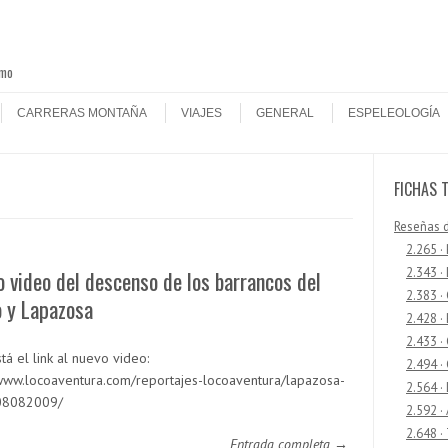
smo
CARRERAS MONTAÑA
VIAJES
GENERAL
ESPELEOLOGÍA
FICHAS 
Reseñas 
2.265 ·
2.343 ·
 video del descenso de los barrancos del
2.383 ·
o y Lapazosa
2.428 ·
2.433 
tá el link al nuevo video:
2.494 ·
/www.locoaventura.com/reportajes-locoaventura/lapazosa-
2.564 ·
08082009/
2.592 ·
2.648 ·
Entrada completa →