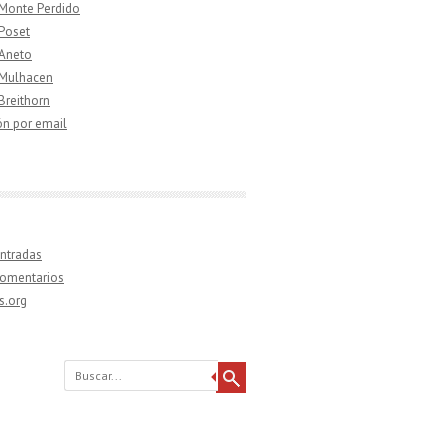
 Monte Perdido
 Poset
 Aneto
 Mulhacen
 Breithorn
ón por email
ntradas
comentarios
s.org