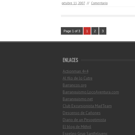
octubre 11, 2007
//
Comentario
Page 1 of 3
1
2
3
ENLACES
Actionman 4×4
Al filo de lo Cutre
Barrancos.org
Barranquismo.LocoAventura.com
Barranquismo.net
Club Excursionista MadTeam
Descenso de Cañones
Diario de un Pesoptimista
El blog de Mithril
Espeleo Grup Santfeliuenc