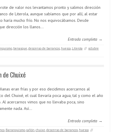
brote de valor nos levantamos pronto y salimos dirección
anco de Literola, aunque sabíamos que por allí, al estar
to haría mucho frío. No nos equivocábamos. Desde
ue dirección los llanos…
Entrada completa →
anquismo
,
benasque
,
descenso de barrancos
,
huesca
,
Literola
//
octubre
n de Chuixé
ñanas eran frías y por eso decidimos acercarnos al
o del Chuixé, el cual llevaría poca agua, tal y como el año
. Al acercarnos vimos que no llevaba poca, sino
camente nada. Así…
Entrada completa →
nco
,
Barranquismo
,
cañón
,
chuixe
,
descenso de barrancos
,
huesca
//