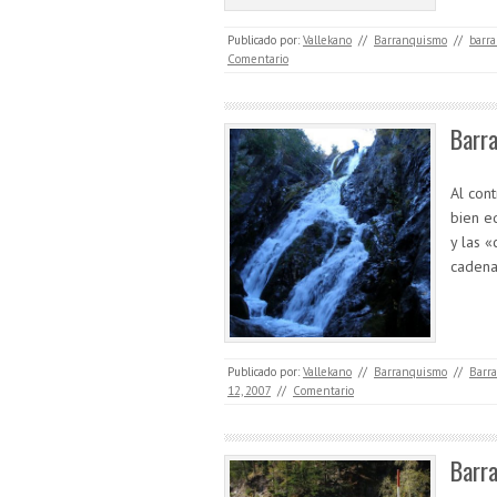
Publicado por:
Vallekano
//
Barranquismo
//
barra
Comentario
Barra
Al cont
bien e
y las «
cadena
Publicado por:
Vallekano
//
Barranquismo
//
Barr
12, 2007
//
Comentario
Barra