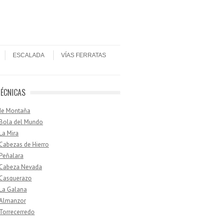
ESCALADA
VÍAS FERRATAS
TÉCNICAS
de Montaña
 Bola del Mundo
 La Mira
 Cabezas de Hierro
 Peñalara
· Cabeza Nevada
 Casquerazo
 La Galana
 Almanzor
 Torrecerredo