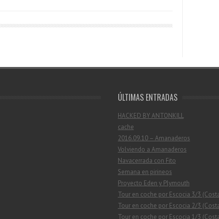
ÚLTIMAS ENTRADAS
HACKED BY ANTONKILL
cache
2016.09.10 – Amanaderos
Volviendo a Amanaderos
Navacerrada con Fito
Semana en pirineos
Proyecto Eden y Plymouth
Tour en coche por Escocia 3/3 (Cost
Tour en coche por Escocia 2/3 (Costa
Tour en coche por Escocia 1/3 (Costa