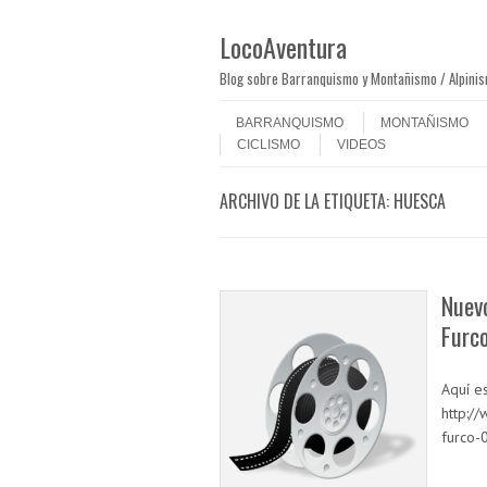
LocoAventura
Blog sobre Barranquismo y Montañismo / Alpini
Saltar al contenido
Menú
BARRANQUISMO
MONTAÑISMO
CICLISMO
VIDEOS
ARCHIVO DE LA ETIQUETA:
HUESCA
Nuevo
Furc
Aquí es
http:/
furco-