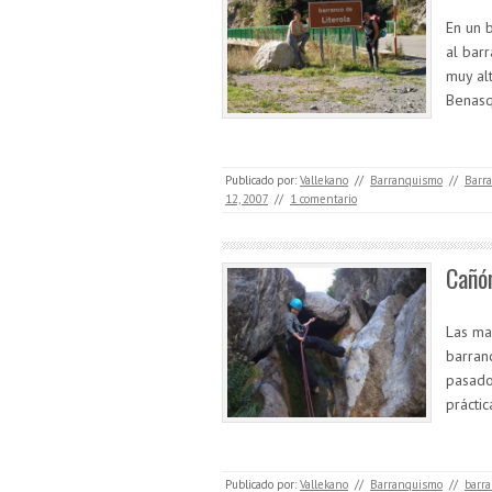
En un 
al barr
muy al
Benasq
Publicado por:
Vallekano
//
Barranquismo
//
Barr
12, 2007
//
1 comentario
Cañó
Las ma
barranc
pasado
prácti
Publicado por:
Vallekano
//
Barranquismo
//
barra