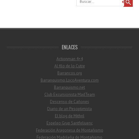
ENLACES
Actionman 4×4
Al filo de lo Cutre
Barrancos.org
Barranquismo.LocoAventura.com
Barranquismo.net
Club Excursionista MadTeam
Descenso de Cañones
Diario de un Pesoptimista
El blog de Mithril
Espeleo Grup Santfeliuenc
Federación Aragonesa de Montañismo
Federación Madrileña de Montañismo