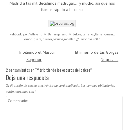
Madrid a las mil decidimos madrugar…. y mucho, así que nos
fuimos rápido a la cama.
Publicado por:
Vallekano
//
Barranquismo
//
balces
,
barranco
,
Barranquismo
,
cañón
,
guara
,
huesca
,
oscuros
,
rodellar
//
mayo 14, 2007
Navegación de entradas
←
Tripitiendo el Mascún
El infierno de las Gorgas
Superior
Negras
→
2 pensamientos en “
Y tripitiendo los oscuros del balces
”
Deja una respuesta
Tu dirección de correo electrónico no será publicada.
Los campos obligatorios
están marcados con
*