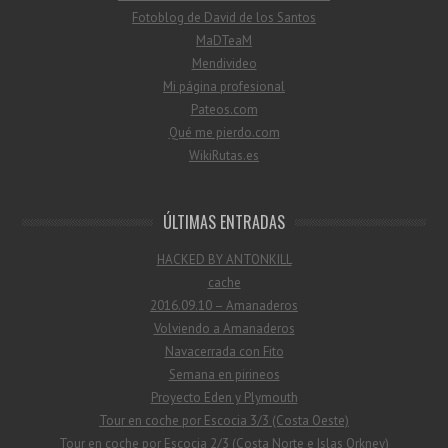
Fotoblog de David de los Santos
MaDTeaM
Mendivideo
Mi página profesional
Pateos.com
Qué me pierdo.com
WikiRutas.es
ÚLTIMAS ENTRADAS
HACKED BY ANTONKILL
cache
2016.09.10 – Amanaderos
Volviendo a Amanaderos
Navacerrada con Fito
Semana en pirineos
Proyecto Eden y Plymouth
Tour en coche por Escocia 3/3 (Costa Oeste)
Tour en coche por Escocia 2/3 (Costa Norte e Islas Orkney)