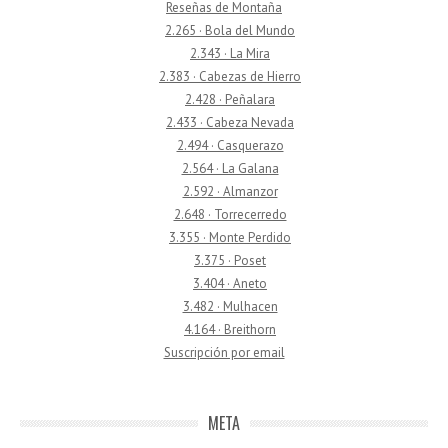
Reseñas de Montaña
2.265 · Bola del Mundo
2.343 · La Mira
2.383 · Cabezas de Hierro
2.428 · Peñalara
2.433 · Cabeza Nevada
2.494 · Casquerazo
2.564 · La Galana
2.592 · Almanzor
2.648 · Torrecerredo
3.355 · Monte Perdido
3.375 · Poset
3.404 · Aneto
3.482 · Mulhacen
4.164 · Breithorn
Suscripción por email
META