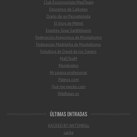
Club Excursionista MadTeam
Descenso de Cañones
Diario de un Pesoptimista
El blog de Mithril
Espeleo Grup Santfeliuenc
Federación Aragonesa de Montañismo
Federación Madrileña de Montañismo
Fotoblog de David de los Santos
MaDTeaM
Mendivideo
Mi página profesional
Pateos.com
Qué me pierdo.com
WikiRutas.es
ÚLTIMAS ENTRADAS
HACKED BY ANTONKILL
cache