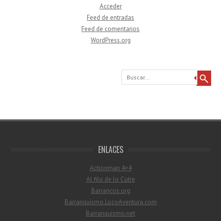
Acceder
Feed de entradas
Feed de comentarios
WordPress.org
Buscar
ENLACES
Actionman 4×4
Al filo de lo Cutre
Barrancos.org
Barranquismo.LocoAventura.com
Barranquismo.net