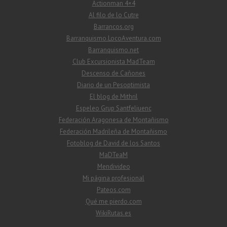
Actionman 4×4
Al filo de lo Cutre
Barrancos.org
Barranquismo.LocoAventura.com
Barranquismo.net
Club Excursionista MadTeam
Descenso de Cañones
Diario de un Pesoptimista
El blog de Mithril
Espeleo Grup Santfeliuenc
Federación Aragonesa de Montañismo
Federación Madrileña de Montañismo
Fotoblog de David de los Santos
MaDTeaM
Mendivideo
Mi página profesional
Pateos.com
Qué me pierdo.com
WikiRutas.es