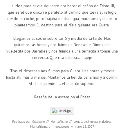
La idea para el día siguiente era hacer el cañón de Eriste III,
que es el que discurre paralelo al camino que lleva al refugio
desde el coche, pero bajaba mucha agua, muchisima y ni nos lo
planteamos. El destino para el día siguiente era Guara.
Llegamos al coche sobre las 5 y media de la tarde. Nos
quitamos las botas y nos fuimos a Benasque. Dimos una
vueltecita por Barrabes y nos fuimos a una terracita a tomar una
cervecita. Que rica estaba……..jeje
Tras el descanso nos fuimos para Guara. Una horita y media
hasta allí más o menos. Montamos la tienda, cenamos y a dormir.
Al dia siguiente….. el mascún superior.
Reseña de la ascensión al Poset
Publicado por:
Vallekano
//
Montañismo
//
benasque
,
huesca
,
maladeta
,
Montañismo
,
pirineos
,
poset
//
mayo 12, 2007