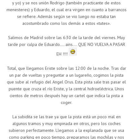
y yo) y se nos unión Rodrigo (también practicante de estos
menesteres) y Eduardo, el cual era virgen en cuanto a barrancos
se refiere. Además según se vio luego no estaba tan
acostumbrado como los demás a estos «tutes».
Salimos de Madrid sobre las 6:30 de la tarde del viernes. Muy
tarde por culpa de Eduardo…. ains…. QUE NO VUELVA A PASAR
EH !!!!
Total, que llegamos Eriste sobre las 12:00 de la noche. Tras dar
un par de vueltas y preguntar a un lugareño, cogimos la pista
que sube al refugio del Angel Orus. Esta pista sale tras pasar el
puente que cruza el río Eriste, y la central hidroeléctrica. Unos
cientos de metros después hay un cartel que indica la pista a
coger.
La subidita se las trae ya que la pista está un poco mal en
algunos tramos y muy empinada en otros, pero los coches
subieron perfectamente. Llegamos a la explanada que se usa
como parking en poco tiempo, preparamos las mochilas y nos