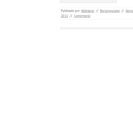
Publicado por:
Vallekano
//
Barranquismo
//
barra
2011
//
Comentario