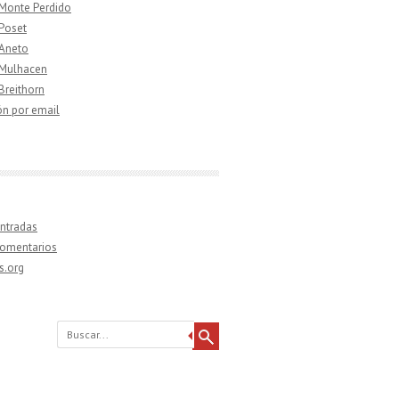
 Monte Perdido
 Poset
 Aneto
 Mulhacen
 Breithorn
ón por email
ntradas
comentarios
s.org