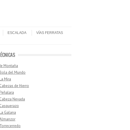
ESCALADA
VÍAS FERRATAS
TÉCNICAS
de Montaña
 Bola del Mundo
 La Mira
 Cabezas de Hierro
 Peñalara
· Cabeza Nevada
 Casquerazo
 La Galana
 Almanzor
 Torrecerredo