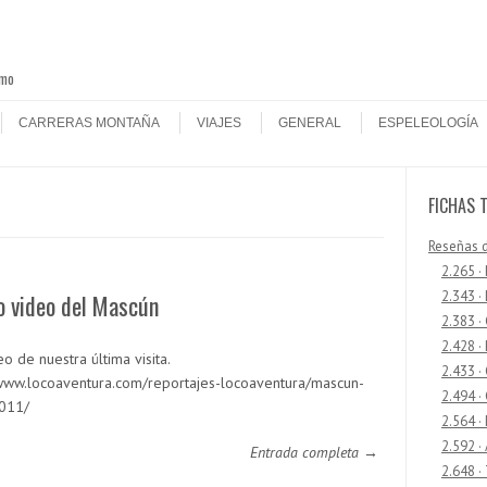
smo
CARRERAS MONTAÑA
VIAJES
GENERAL
ESPELEOLOGÍA
FICHAS 
Reseñas 
2.265 ·
2.343 ·
o video del Mascún
2.383 ·
2.428 ·
o de nuestra última visita.
2.433 
/www.locoaventura.com/reportajes-locoaventura/mascun-
2.494 ·
011/
2.564 ·
2.592 ·
Entrada completa →
2.648 ·