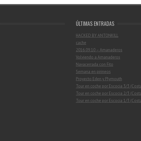
ÚLTIMAS ENTRADAS
HACKED BY ANTONKILL
cache
2016.09.10 – Amanaderos
Volviendo a Amanaderos
Navacerrada con Fito
Semana en pirineos
Proyecto Eden y Plymouth
Tour en coche por Escocia 3/3 (Cost
Tour en coche por Escocia 2/3 (Costa
Tour en coche por Escocia 1/3 (Costa