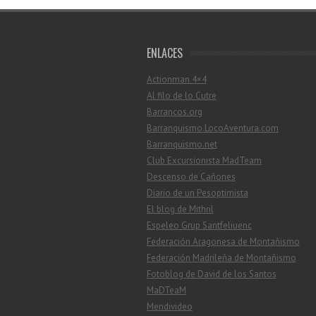
ENLACES
Actionman 4×4
Al filo de lo Cutre
Barrancos.org
Barranquismo.LocoAventura.com
Barranquismo.net
Club Excursionista MadTeam
Descenso de Cañones
Diario de un Pesoptimista
El blog de Mithril
Espeleo Grup Santfeliuenc
Federación Aragonesa de Montañismo
Federación Madrileña de Montañismo
Fotoblog de David de los Santos
MaDTeaM
Mendivideo