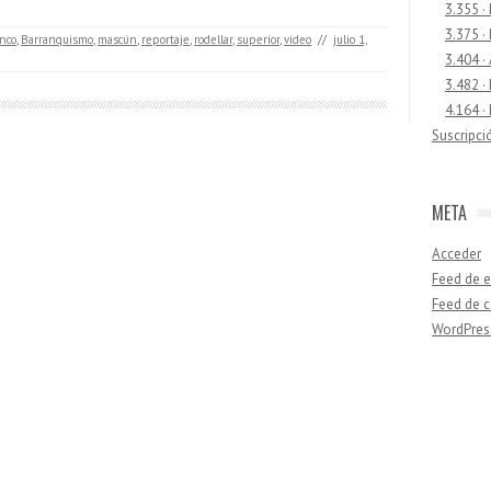
3.355 ·
3.375 ·
nco
,
Barranquismo
,
mascún
,
reportaje
,
rodellar
,
superior
,
video
//
julio 1,
3.404 ·
3.482 ·
4.164 ·
Suscripci
META
Acceder
Feed de e
Feed de 
WordPres
Buscar