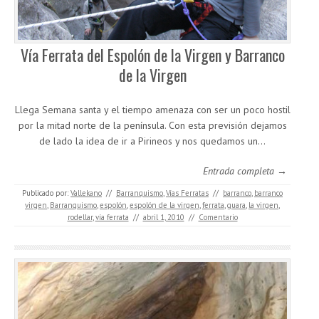
Vía Ferrata del Espolón de la Virgen y Barranco
de la Virgen
Llega Semana santa y el tiempo amenaza con ser un poco hostil
por la mitad norte de la península. Con esta previsión dejamos
de lado la idea de ir a Pirineos y nos quedamos un…
Entrada completa →
Publicado por:
Vallekano
//
Barranquismo
,
Vías Ferratas
//
barranco
,
barranco
virgen
,
Barranquismo
,
espolón
,
espolón de la virgen
,
ferrata
,
guara
,
la virgen
,
rodellar
,
vía ferrata
//
abril 1, 2010
//
Comentario