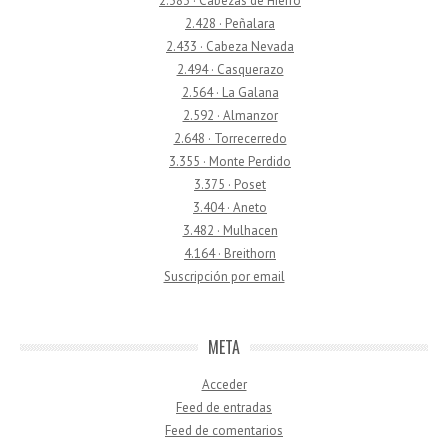
2.383 · Cabezas de Hierro
2.428 · Peñalara
2.433 · Cabeza Nevada
2.494 · Casquerazo
2.564 · La Galana
2.592 · Almanzor
2.648 · Torrecerredo
3.355 · Monte Perdido
3.375 · Poset
3.404 · Aneto
3.482 · Mulhacen
4.164 · Breithorn
Suscripción por email
META
Acceder
Feed de entradas
Feed de comentarios