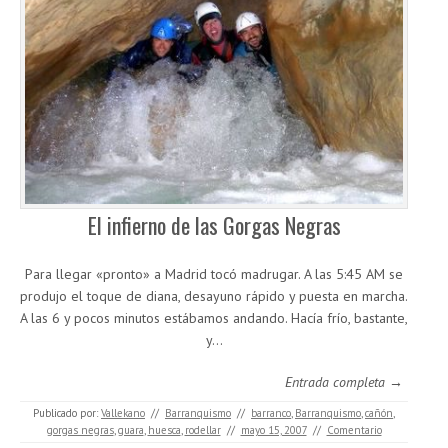
El infierno de las Gorgas Negras
Para llegar «pronto» a Madrid tocó madrugar. A las 5:45 AM se
produjo el toque de diana, desayuno rápido y puesta en marcha.
A las 6 y pocos minutos estábamos andando. Hacía frío, bastante,
y…
Entrada completa →
Publicado por:
Vallekano
//
Barranquismo
//
barranco
,
Barranquismo
,
cañón
,
gorgas negras
,
guara
,
huesca
,
rodellar
//
mayo 15, 2007
//
Comentario