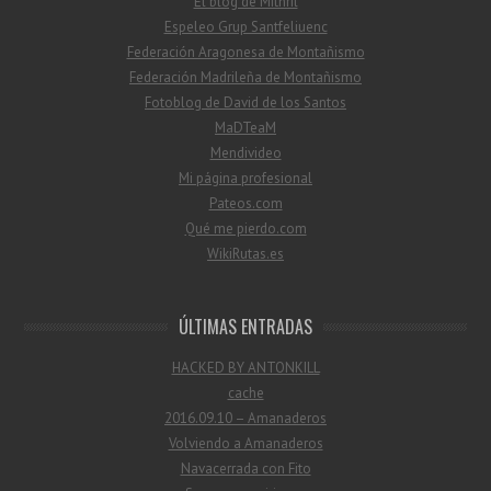
El blog de Mithril
Espeleo Grup Santfeliuenc
Federación Aragonesa de Montañismo
Federación Madrileña de Montañismo
Fotoblog de David de los Santos
MaDTeaM
Mendivideo
Mi página profesional
Pateos.com
Qué me pierdo.com
WikiRutas.es
ÚLTIMAS ENTRADAS
HACKED BY ANTONKILL
cache
2016.09.10 – Amanaderos
Volviendo a Amanaderos
Navacerrada con Fito