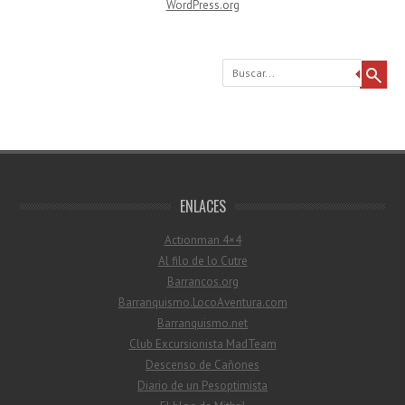
WordPress.org
Buscar
ENLACES
Actionman 4×4
Al filo de lo Cutre
Barrancos.org
Barranquismo.LocoAventura.com
Barranquismo.net
Club Excursionista MadTeam
Descenso de Cañones
Diario de un Pesoptimista