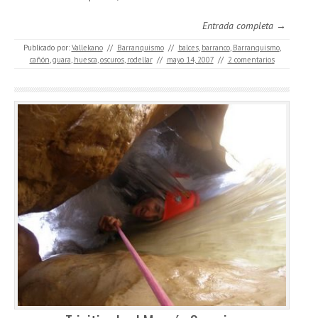
Entrada completa →
Publicado por:
Vallekano
//
Barranquismo
//
balces
,
barranco
,
Barranquismo
,
cañón
,
guara
,
huesca
,
oscuros
,
rodellar
//
mayo 14, 2007
//
2 comentarios