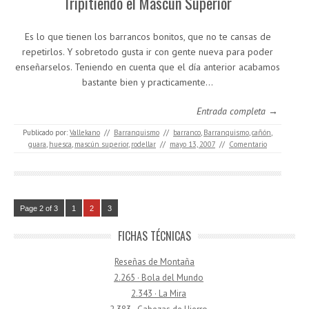
Tripitiendo el Mascún Superior
Es lo que tienen los barrancos bonitos, que no te cansas de
repetirlos. Y sobretodo gusta ir con gente nueva para poder
enseñarselos. Teniendo en cuenta que el día anterior acabamos
bastante bien y practicamente…
Entrada completa →
Publicado por:
Vallekano
//
Barranquismo
//
barranco
,
Barranquismo
,
cañón
,
guara
,
huesca
,
mascún superior
,
rodellar
//
mayo 13, 2007
//
Comentario
Page 2 of 3
1
2
3
FICHAS TÉCNICAS
Reseñas de Montaña
2.265 · Bola del Mundo
2.343 · La Mira