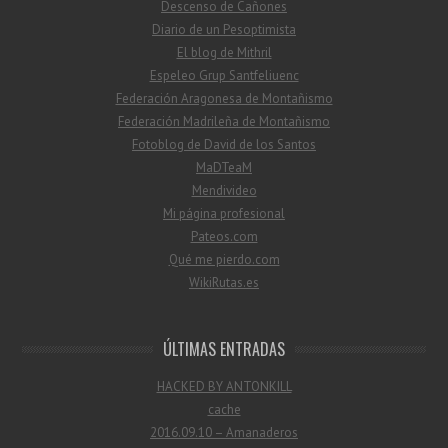
Descenso de Cañones
Diario de un Pesoptimista
El blog de Mithril
Espeleo Grup Santfeliuenc
Federación Aragonesa de Montañismo
Federación Madrileña de Montañismo
Fotoblog de David de los Santos
MaDTeaM
Mendivideo
Mi página profesional
Pateos.com
Qué me pierdo.com
WikiRutas.es
ÚLTIMAS ENTRADAS
HACKED BY ANTONKILL
cache
2016.09.10 – Amanaderos