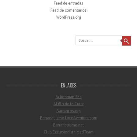
Feed de entradas
Feed de comentarios
WordPress.org
Buscar
ENLACES
Actionman 4×4
Al filo de lo Cutre
Barrancos.org
Barranquismo.LocoAventura.com
Barranquismo.net
Club Excursionista MadTeam