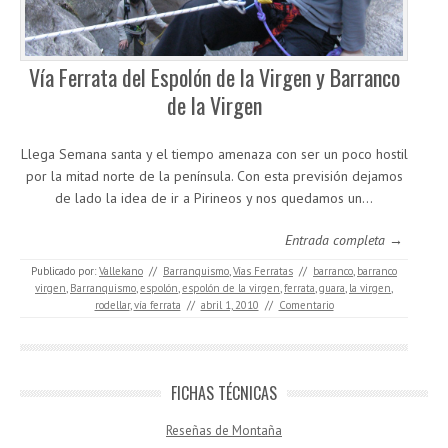
Vía Ferrata del Espolón de la Virgen y Barranco
de la Virgen
Llega Semana santa y el tiempo amenaza con ser un poco hostil
por la mitad norte de la península. Con esta previsión dejamos
de lado la idea de ir a Pirineos y nos quedamos un…
Entrada completa →
Publicado por:
Vallekano
//
Barranquismo
,
Vías Ferratas
//
barranco
,
barranco
virgen
,
Barranquismo
,
espolón
,
espolón de la virgen
,
ferrata
,
guara
,
la virgen
,
rodellar
,
vía ferrata
//
abril 1, 2010
//
Comentario
FICHAS TÉCNICAS
Reseñas de Montaña