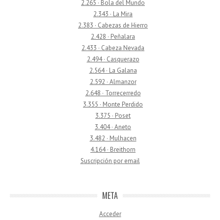
2.265 · Bola del Mundo
2.343 · La Mira
2.383 · Cabezas de Hierro
2.428 · Peñalara
2.433 · Cabeza Nevada
2.494 · Casquerazo
2.564 · La Galana
2.592 · Almanzor
2.648 · Torrecerredo
3.355 · Monte Perdido
3.375 · Poset
3.404 · Aneto
3.482 · Mulhacen
4.164 · Breithorn
Suscripción por email
META
Acceder