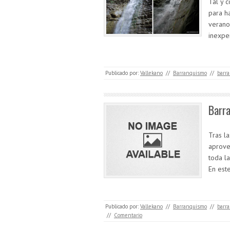
Tal y 
para h
verano
inexpe
Publicado por:
Vallekano
//
Barranquismo
//
barra
Barra
Tras l
aprove
toda l
En est
Publicado por:
Vallekano
//
Barranquismo
//
barra
//
Comentario