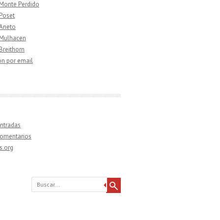
 Monte Perdido
 Poset
 Aneto
 Mulhacen
 Breithorn
ón por email
ntradas
comentarios
s.org