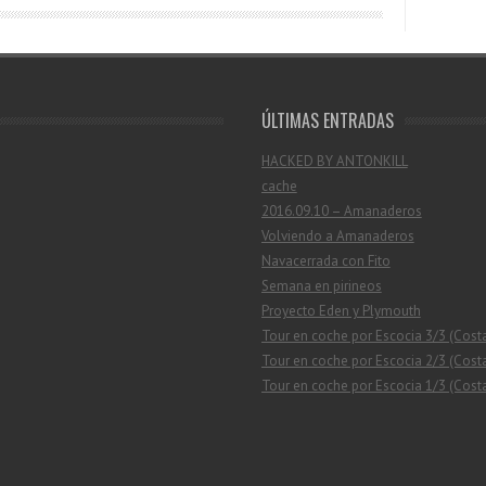
ÚLTIMAS ENTRADAS
HACKED BY ANTONKILL
cache
2016.09.10 – Amanaderos
Volviendo a Amanaderos
Navacerrada con Fito
Semana en pirineos
Proyecto Eden y Plymouth
Tour en coche por Escocia 3/3 (Cost
Tour en coche por Escocia 2/3 (Costa
Tour en coche por Escocia 1/3 (Costa