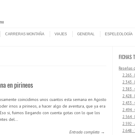
smo
CARRERAS MONTAÑA
VIAJES
GENERAL
ESPELEOLOGÍA
FICHAS 
Reseñas 
2.265 ·
2.343 ·
na en pirineos
2.383 ·
2.428 ·
osamente coincidimos unos cuantos esta semana en Agosto
2.433 
oder irnos a pirineos, a hacer algo de aventura, que ya era
2.494 ·
Eso si, fuimos llegando con cuenta gotas con lo que los
2.564 ·
antes del…
2.592 ·
2.648 ·
Entrada completa →