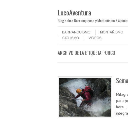
LocoAventura
Blog sobre Barranquismo y Montañismo / Alpini
Saltar al contenido
Menú
BARRANQUISMO
MONTAÑISMO
CICLISMO
VIDEOS
ARCHIVO DE LA ETIQUETA:
FURCO
Sema
Milagr
para p
hora… 
integr