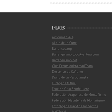
ENLACES
Actionman 4×4
Al filo de lo Cutre
Barrancos.org
Barranquismo.LocoAventura.com
Barranquismo.net
Club Excursionista MadTeam
Descenso de Cañones
Diario de un Pesoptimista
El blog de Mithril
Espeleo Grup Santfeliuenc
Federación Aragonesa de Montañismo
Federación Madrileña de Montañismo
Fotoblog de David de los Santos
MaDTeaM