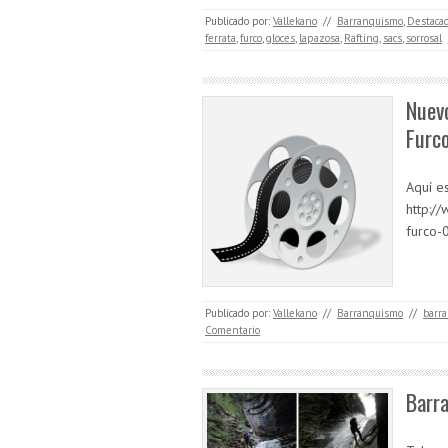
Publicado por:
Vallekano
//
Barranquismo
,
Destaca
ferrata
,
furco
,
gloces
,
lapazosa
,
Rafting
,
sacs
,
sorrosal
Nuevo
Furc
Aquí es
http:/
furco-
Publicado por:
Vallekano
//
Barranquismo
//
barra
Comentario
Barra