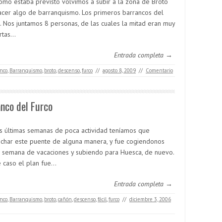
como estaba previsto volvimos a subir a la zona de Broto
acer algo de barranquismo. Los primeros barrancos del
. Nos juntamos 8 personas, de las cuales la mitad eran muy
rtas…
Entrada completa →
nco
,
Barranquismo
,
broto
,
descenso
,
furco
//
agosto 8, 2009
//
Comentario
nco del Furco
as últimas semanas de poca actividad teníamos que
char este puente de alguna manera, y fue cogiendonos
a semana de vacaciones y subiendo para Huesca, de nuevo.
e caso el plan fue…
Entrada completa →
nco
,
Barranquismo
,
broto
,
cañón
,
descenso
,
fácil
,
furco
//
diciembre 3, 2006