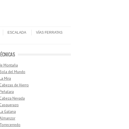
ESCALADA
VÍAS FERRATAS
TÉCNICAS
de Montaña
 Bola del Mundo
 La Mira
 Cabezas de Hierro
 Peñalara
· Cabeza Nevada
 Casquerazo
 La Galana
 Almanzor
 Torrecerredo