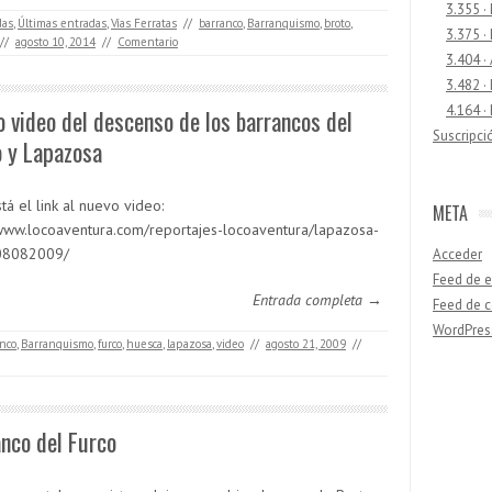
3.355 ·
das
,
Últimas entradas
,
Vías Ferratas
//
barranco
,
Barranquismo
,
broto
,
3.375 ·
//
agosto 10, 2014
//
Comentario
3.404 ·
3.482 ·
4.164 ·
 video del descenso de los barrancos del
Suscripci
o y Lapazosa
tá el link al nuevo video:
META
/www.locoaventura.com/reportajes-locoaventura/lapazosa-
08082009/
Acceder
Feed de e
Entrada completa →
Feed de 
WordPres
nco
,
Barranquismo
,
furco
,
huesca
,
lapazosa
,
video
//
agosto 21, 2009
//
Buscar
nco del Furco