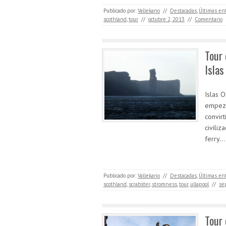
Publicado por:
Vallekano
//
Destacadas
,
Últimas en
scothland
,
tour
//
octubre 2, 2013
//
Comentario
Tour 
Islas
Islas O
empeza
convir
civili
ferry…
Publicado por:
Vallekano
//
Destacadas
,
Últimas en
scothland
,
scrabster
,
stromness
,
tour
,
ullapool
//
se
Tour 