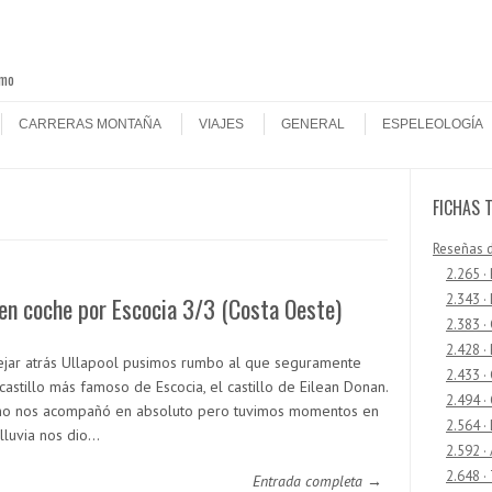
smo
CARRERAS MONTAÑA
VIAJES
GENERAL
ESPELEOLOGÍA
FICHAS 
Reseñas 
2.265 ·
2.343 ·
en coche por Escocia 3/3 (Costa Oeste)
2.383 ·
2.428 ·
ejar atrás Ullapool pusimos rumbo al que seguramente
2.433 
castillo más famoso de Escocia, el castillo de Eilean Donan.
2.494 ·
 no nos acompañó en absoluto pero tuvimos momentos en
2.564 ·
 lluvia nos dio…
2.592 ·
2.648 ·
Entrada completa →