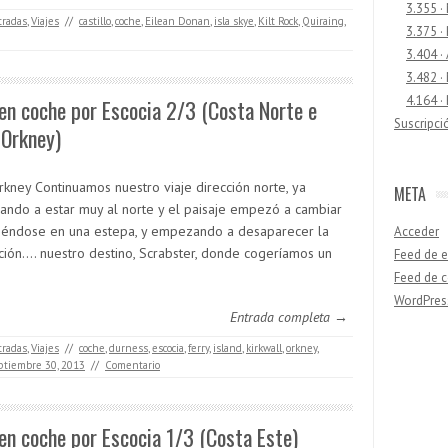
3.355 ·
tradas
,
Viajes
//
castillo
,
coche
,
Eilean Donan
,
isla skye
,
Kilt Rock
,
Quiraing
,
3.375 ·
3.404 ·
3.482 ·
4.164 ·
en coche por Escocia 2/3 (Costa Norte e
Suscripci
 Orkney)
rkney Continuamos nuestro viaje dirección norte, ya
META
ndo a estar muy al norte y el paisaje empezó a cambiar
tiéndose en una estepa, y empezando a desaparecer la
Acceder
zación…. nuestro destino, Scrabster, donde cogeríamos un
Feed de e
Feed de 
WordPres
Entrada completa →
tradas
,
Viajes
//
coche
,
durness
,
escocia
,
ferry
,
island
,
kirkwall
,
orkney
,
ptiembre 30, 2013
//
Comentario
Buscar
en coche por Escocia 1/3 (Costa Este)