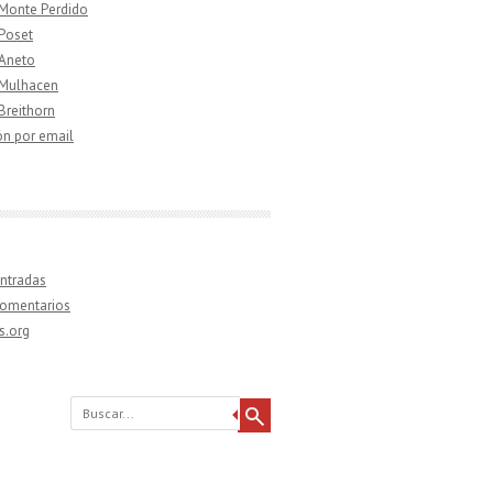
 Monte Perdido
 Poset
 Aneto
 Mulhacen
 Breithorn
ón por email
ntradas
comentarios
s.org