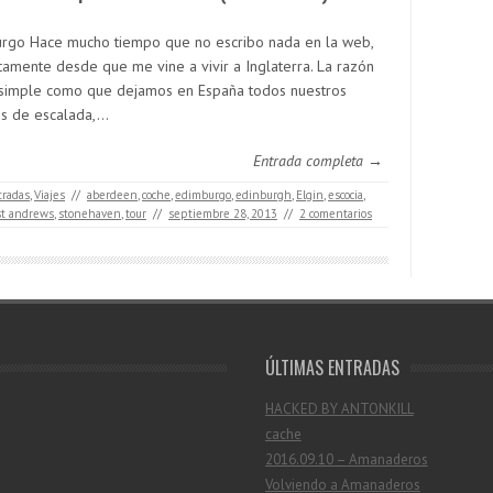
rgo Hace mucho tiempo que no escribo nada en la web,
tamente desde que me vine a vivir a Inglaterra. La razón
 simple como que dejamos en España todos nuestros
os de escalada,…
Entrada completa →
tradas
,
Viajes
//
aberdeen
,
coche
,
edimburgo
,
edinburgh
,
Elgin
,
escocia
,
st andrews
,
stonehaven
,
tour
//
septiembre 28, 2013
//
2 comentarios
ÚLTIMAS ENTRADAS
HACKED BY ANTONKILL
cache
2016.09.10 – Amanaderos
Volviendo a Amanaderos