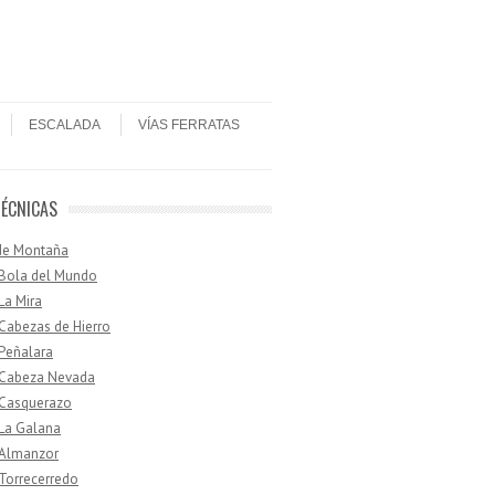
ESCALADA
VÍAS FERRATAS
TÉCNICAS
de Montaña
 Bola del Mundo
 La Mira
 Cabezas de Hierro
 Peñalara
· Cabeza Nevada
 Casquerazo
 La Galana
 Almanzor
 Torrecerredo