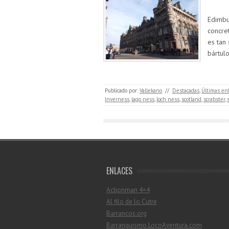
Edimbu
concre
es tan
bártul
Publicado por:
Vallekano
//
Destacadas
,
Últimas en
Inverness
,
lago ness
,
loch ness
,
scotland
,
scrabster
,
ENLACES
Actionman 4×4
Al filo de lo Cutre
Barrancos.org
Barranquismo.LocoAventura.com