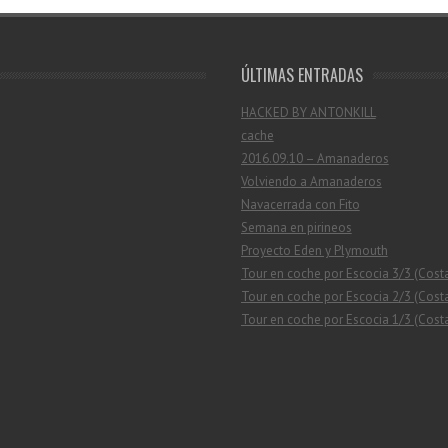
ÚLTIMAS ENTRADAS
HACKED BY ANTONKILL
cache
2016.09.10 – Amanaderos
Volviendo a Amanaderos
Navacerrada con Fito
Semana en pirineos
Proyecto Eden y Plymouth
Tour en coche por Escocia 3/3 (Cost
Tour en coche por Escocia 2/3 (Costa
Tour en coche por Escocia 1/3 (Costa