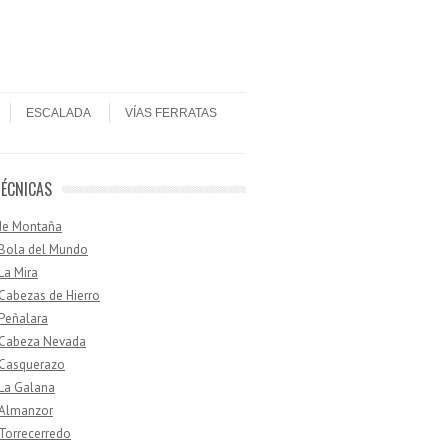
ESCALADA
VÍAS FERRATAS
TÉCNICAS
de Montaña
 Bola del Mundo
 La Mira
 Cabezas de Hierro
 Peñalara
· Cabeza Nevada
 Casquerazo
 La Galana
 Almanzor
 Torrecerredo