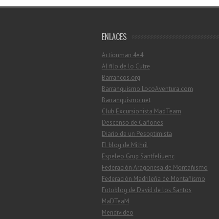
ENLACES
Actionman 4×4
Al filo de lo Cutre
Barrancos.org
Barranquismo.LocoAventura.com
Barranquismo.net
Club Excursionista MadTeam
Descenso de Cañones
Diario de un Pesoptimista
El blog de Mithril
Espeleo Grup Santfeliuenc
Federación Aragonesa de Montañismo
Federación Madrileña de Montañismo
Fotoblog de David de los Santos
MaDTeaM
Mendivideo