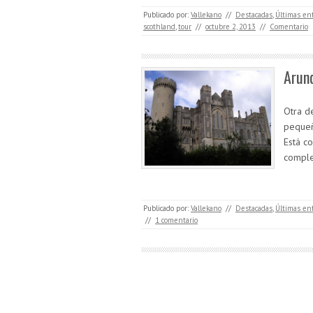
Publicado por:
Vallekano
//
Destacadas
,
Últimas en
scothland
,
tour
//
octubre 2, 2013
//
Comentario
Arun
Otra de
pequeñ
Está c
comple
Publicado por:
Vallekano
//
Destacadas
,
Últimas en
//
1 comentario