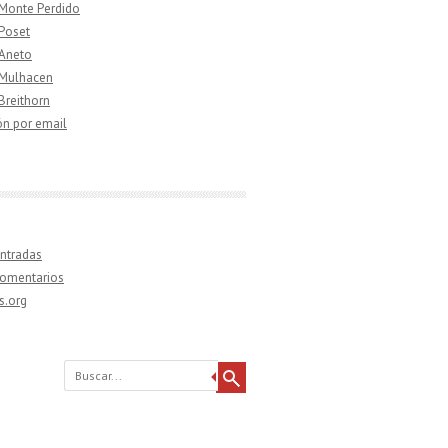
 Monte Perdido
 Poset
 Aneto
 Mulhacen
 Breithorn
ón por email
ntradas
comentarios
s.org