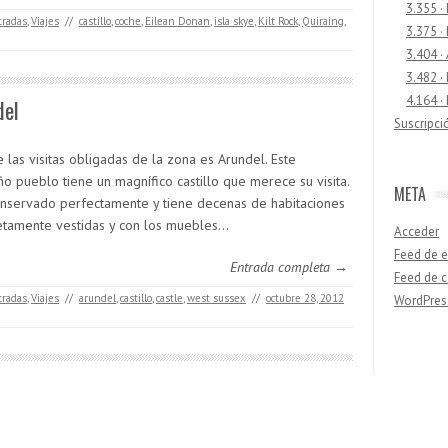
3.355 ·
tradas
,
Viajes
//
castillo
,
coche
,
Eilean Donan
,
isla skye
,
Kilt Rock
,
Quiraing
,
3.375 ·
3.404 ·
3.482 ·
4.164 ·
del
Suscripci
 las visitas obligadas de la zona es Arundel. Este
o pueblo tiene un magnífico castillo que merece su visita.
META
onservado perfectamente y tiene decenas de habitaciones
tamente vestidas y con los muebles…
Acceder
Feed de e
Entrada completa →
Feed de 
tradas
,
Viajes
//
arundel
,
castillo
,
castle
,
west sussex
//
octubre 28, 2012
WordPres
Buscar