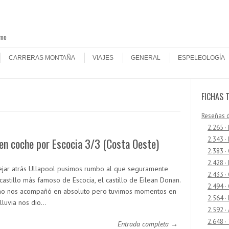
smo
CARRERAS MONTAÑA
VIAJES
GENERAL
ESPELEOLOGÍA
FICHAS 
Reseñas 
2.265 ·
2.343 ·
en coche por Escocia 3/3 (Costa Oeste)
2.383 ·
2.428 ·
ejar atrás Ullapool pusimos rumbo al que seguramente
2.433 
castillo más famoso de Escocia, el castillo de Eilean Donan.
2.494 ·
 no nos acompañó en absoluto pero tuvimos momentos en
2.564 ·
 lluvia nos dio…
2.592 ·
2.648 ·
Entrada completa →