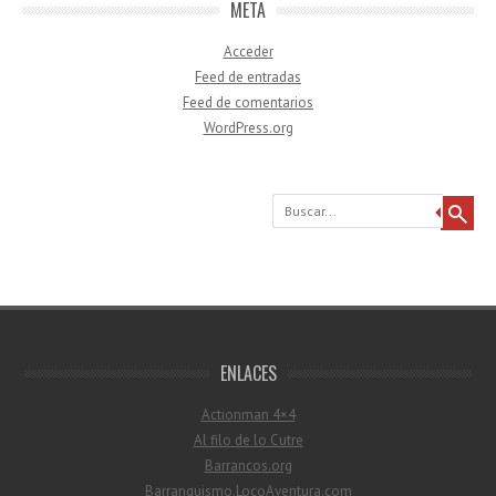
META
Acceder
Feed de entradas
Feed de comentarios
WordPress.org
Buscar
ENLACES
Actionman 4×4
Al filo de lo Cutre
Barrancos.org
Barranquismo.LocoAventura.com