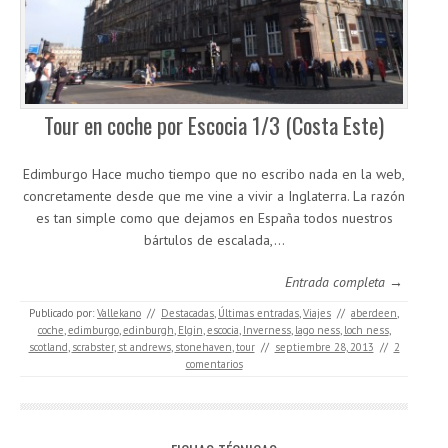
Tour en coche por Escocia 1/3 (Costa Este)
Edimburgo Hace mucho tiempo que no escribo nada en la web,
concretamente desde que me vine a vivir a Inglaterra. La razón
es tan simple como que dejamos en España todos nuestros
bártulos de escalada,…
Entrada completa →
Publicado por:
Vallekano
//
Destacadas
,
Últimas entradas
,
Viajes
//
aberdeen
,
coche
,
edimburgo
,
edinburgh
,
Elgin
,
escocia
,
Inverness
,
lago ness
,
loch ness
,
scotland
,
scrabster
,
st andrews
,
stonehaven
,
tour
//
septiembre 28, 2013
//
2
comentarios