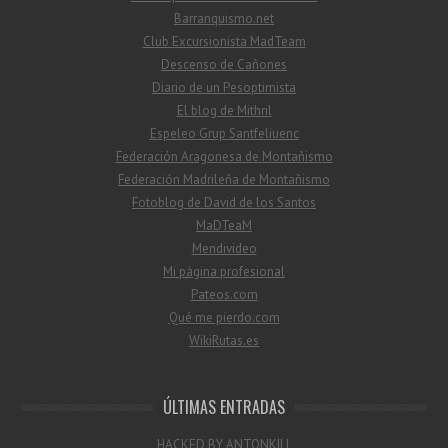
Barranquismo.net
Club Excursionista MadTeam
Descenso de Cañones
Diario de un Pesoptimista
El blog de Mithril
Espeleo Grup Santfeliuenc
Federación Aragonesa de Montañismo
Federación Madrileña de Montañismo
Fotoblog de David de los Santos
MaDTeaM
Mendivideo
Mi página profesional
Pateos.com
Qué me pierdo.com
WikiRutas.es
ÚLTIMAS ENTRADAS
HACKED BY ANTONKILL