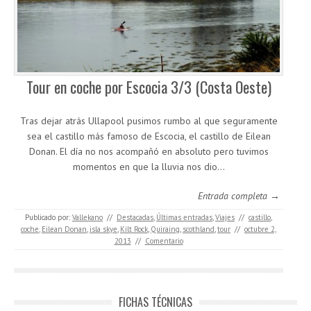
Tour en coche por Escocia 3/3 (Costa Oeste)
Tras dejar atrás Ullapool pusimos rumbo al que seguramente
sea el castillo más famoso de Escocia, el castillo de Eilean
Donan. El día no nos acompañó en absoluto pero tuvimos
momentos en que la lluvia nos dio…
Entrada completa →
Publicado por:
Vallekano
//
Destacadas
,
Últimas entradas
,
Viajes
//
castillo
,
coche
,
Eilean Donan
,
isla skye
,
Kilt Rock
,
Quiraing
,
scothland
,
tour
//
octubre 2,
2013
//
Comentario
FICHAS TÉCNICAS