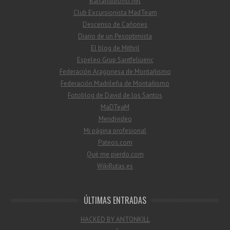
Barranquismo.net
Club Excursionista MadTeam
Descenso de Cañones
Diario de un Pesoptimista
El blog de Mithril
Espeleo Grup Santfeliuenc
Federación Aragonesa de Montañismo
Federación Madrileña de Montañismo
Fotoblog de David de los Santos
MaDTeaM
Mendivideo
Mi página profesional
Pateos.com
Qué me pierdo.com
WikiRutas.es
ÚLTIMAS ENTRADAS
HACKED BY ANTONKILL