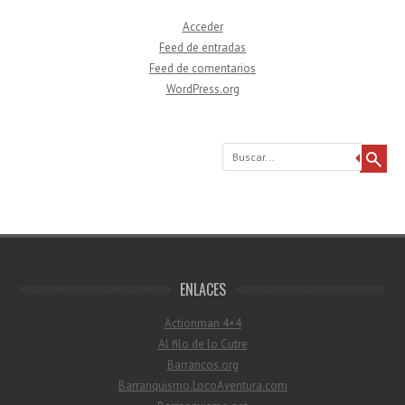
Acceder
Feed de entradas
Feed de comentarios
WordPress.org
Buscar
ENLACES
Actionman 4×4
Al filo de lo Cutre
Barrancos.org
Barranquismo.LocoAventura.com