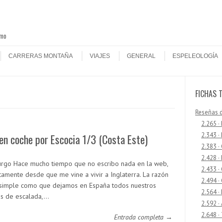
smo
CARRERAS MONTAÑA
VIAJES
GENERAL
ESPELEOLOGÍA
FICHAS 
Reseñas 
2.265 ·
2.343 ·
en coche por Escocia 1/3 (Costa Este)
2.383 ·
2.428 ·
rgo Hace mucho tiempo que no escribo nada en la web,
2.433 
tamente desde que me vine a vivir a Inglaterra. La razón
2.494 ·
 simple como que dejamos en España todos nuestros
2.564 ·
os de escalada,…
2.592 ·
2.648 ·
Entrada completa →