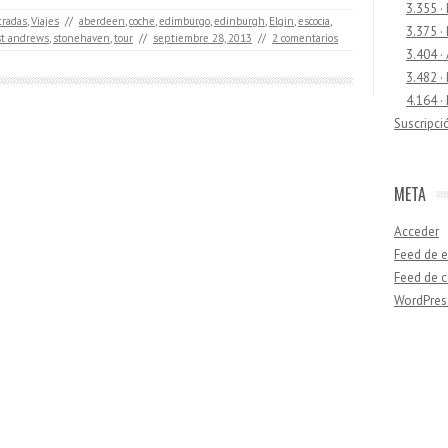
3.355 ·
tradas
,
Viajes
//
aberdeen
,
coche
,
edimburgo
,
edinburgh
,
Elgin
,
escocia
,
3.375 ·
st andrews
,
stonehaven
,
tour
//
septiembre 28, 2013
//
2 comentarios
3.404 ·
3.482 ·
4.164 ·
Suscripci
META
Acceder
Feed de e
Feed de 
WordPres
Buscar