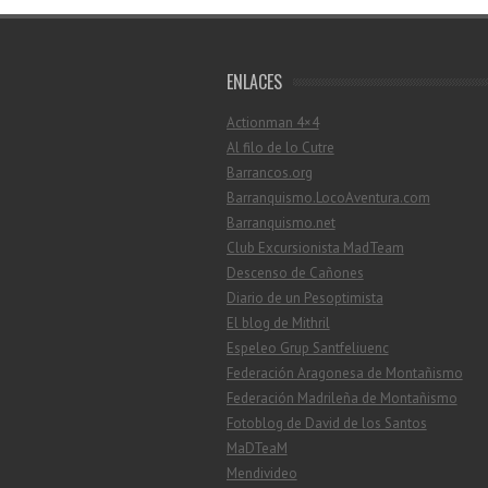
ENLACES
Actionman 4×4
Al filo de lo Cutre
Barrancos.org
Barranquismo.LocoAventura.com
Barranquismo.net
Club Excursionista MadTeam
Descenso de Cañones
Diario de un Pesoptimista
El blog de Mithril
Espeleo Grup Santfeliuenc
Federación Aragonesa de Montañismo
Federación Madrileña de Montañismo
Fotoblog de David de los Santos
MaDTeaM
Mendivideo