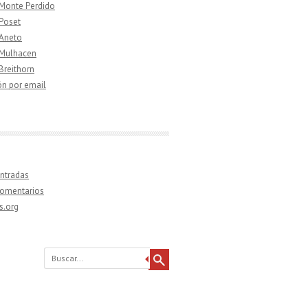
 Monte Perdido
 Poset
 Aneto
 Mulhacen
 Breithorn
ón por email
ntradas
comentarios
s.org