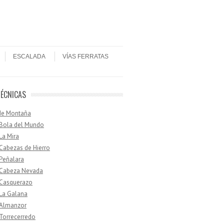
ESCALADA
VÍAS FERRATAS
TÉCNICAS
de Montaña
 Bola del Mundo
 La Mira
 Cabezas de Hierro
 Peñalara
· Cabeza Nevada
 Casquerazo
 La Galana
 Almanzor
 Torrecerredo