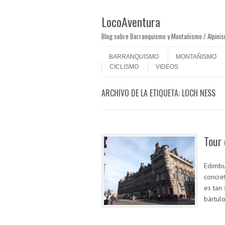
LocoAventura
Blog sobre Barranquismo y Montañismo / Alpini
Saltar al contenido
Menú
BARRANQUISMO
MONTAÑISMO
CICLISMO
VIDEOS
ARCHIVO DE LA ETIQUETA:
LOCH NESS
Tour 
Edimbu
concre
es tan
bártul