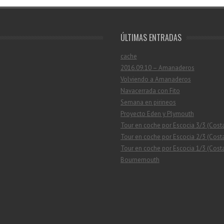
ÚLTIMAS ENTRADAS
cache
2016.09.10 – Amanaderos
Volviendo a Amanaderos
Navacerrada con Fito
Semana en pirineos
Proyecto Eden y Plymouth
Tour en coche por Escocia 3/3 (Cost
Tour en coche por Escocia 2/3 (Costa
Tour en coche por Escocia 1/3 (Costa
Bournemouth