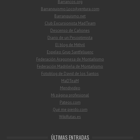
Barrancos.org
Barranquismo.LocoAventura.com
Barranquismo.net
Club Excursionista MadTeam
Descenso de Cañones
Diario de un Pesoptimista
El blog de Mithril
Espeleo Grup Santfeliuenc
Federación Aragonesa de Montañismo
Federación Madrileña de Montañismo
Fotoblog de David de los Santos
MaDTeaM
Mendivideo
Mi página profesional
Pateos.com
Qué me pierdo.com
WikiRutas.es
ÚLTIMAS ENTRADAS