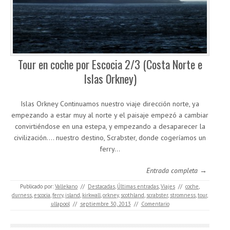
Tour en coche por Escocia 2/3 (Costa Norte e
Islas Orkney)
Islas Orkney Continuamos nuestro viaje dirección norte, ya
empezando a estar muy al norte y el paisaje empezó a cambiar
convirtiéndose en una estepa, y empezando a desaparecer la
civilización…. nuestro destino, Scrabster, donde cogeríamos un
ferry…
Entrada completa →
Publicado por:
Vallekano
//
Destacadas
,
Últimas entradas
,
Viajes
//
coche
,
durness
,
escocia
,
ferry
,
island
,
kirkwall
,
orkney
,
scothland
,
scrabster
,
stromness
,
tour
,
ullapool
//
septiembre 30, 2013
//
Comentario