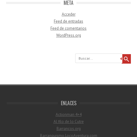
META
Acceder
Feed de entradas
Feed de comentarios
WordPress.org
Buscar
ENLACES
Actionman 4×4
Al filo de lo Cutre
Barrancos.org
Barranquismo.LocoAventura.com