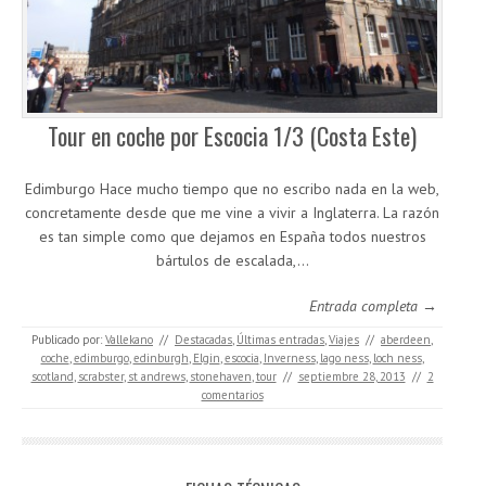
Tour en coche por Escocia 1/3 (Costa Este)
Edimburgo Hace mucho tiempo que no escribo nada en la web,
concretamente desde que me vine a vivir a Inglaterra. La razón
es tan simple como que dejamos en España todos nuestros
bártulos de escalada,…
Entrada completa →
Publicado por:
Vallekano
//
Destacadas
,
Últimas entradas
,
Viajes
//
aberdeen
,
coche
,
edimburgo
,
edinburgh
,
Elgin
,
escocia
,
Inverness
,
lago ness
,
loch ness
,
scotland
,
scrabster
,
st andrews
,
stonehaven
,
tour
//
septiembre 28, 2013
//
2
comentarios