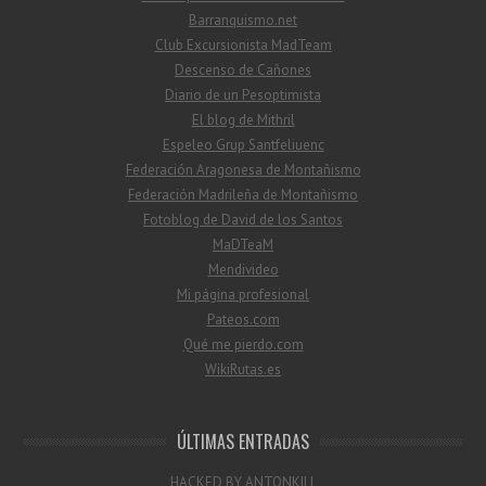
Barranquismo.net
Club Excursionista MadTeam
Descenso de Cañones
Diario de un Pesoptimista
El blog de Mithril
Espeleo Grup Santfeliuenc
Federación Aragonesa de Montañismo
Federación Madrileña de Montañismo
Fotoblog de David de los Santos
MaDTeaM
Mendivideo
Mi página profesional
Pateos.com
Qué me pierdo.com
WikiRutas.es
ÚLTIMAS ENTRADAS
HACKED BY ANTONKILL