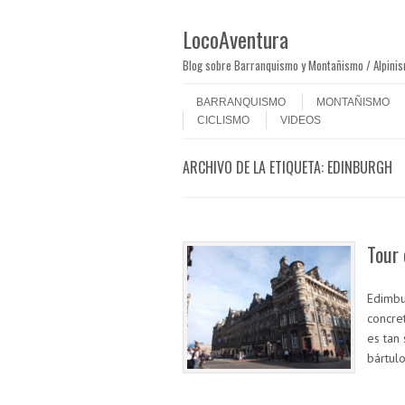
LocoAventura
Blog sobre Barranquismo y Montañismo / Alpini
Saltar al contenido
Menú
BARRANQUISMO
MONTAÑISMO
CICLISMO
VIDEOS
ARCHIVO DE LA ETIQUETA:
EDINBURGH
Tour 
Edimbu
concre
es tan
bártul