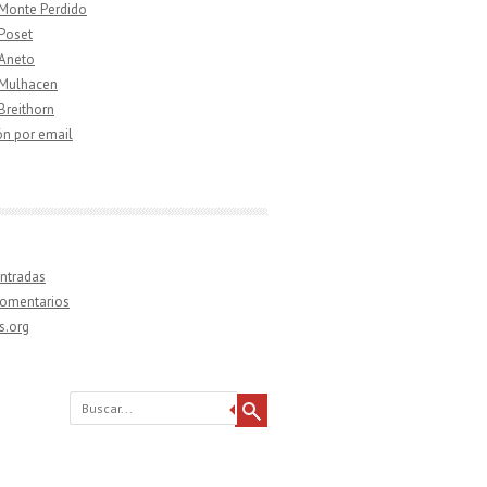
 Monte Perdido
 Poset
 Aneto
 Mulhacen
 Breithorn
ón por email
ntradas
comentarios
s.org