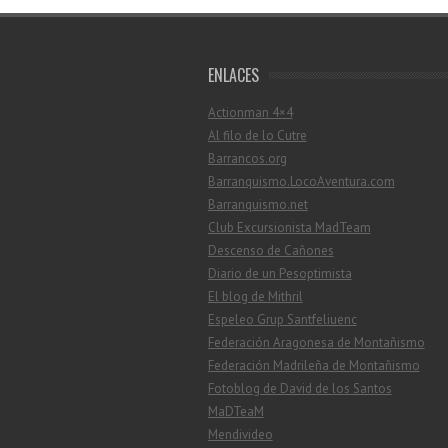
ENLACES
Actionman 4×4
Al filo de lo Cutre
Barrancos.org
Barranquismo.LocoAventura.com
Barranquismo.net
Club Excursionista MadTeam
Descenso de Cañones
Diario de un Pesoptimista
El blog de Mithril
Espeleo Grup Santfeliuenc
Federación Aragonesa de Montañismo
Federación Madrileña de Montañismo
Fotoblog de David de los Santos
MaDTeaM
Mendivideo