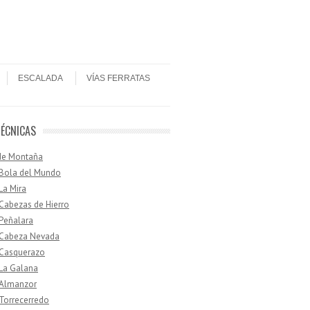
ESCALADA
VÍAS FERRATAS
TÉCNICAS
de Montaña
 Bola del Mundo
 La Mira
 Cabezas de Hierro
 Peñalara
· Cabeza Nevada
 Casquerazo
 La Galana
 Almanzor
 Torrecerredo