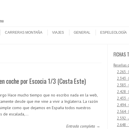
smo
CARRERAS MONTAÑA
VIAJES
GENERAL
ESPELEOLOGÍA
FICHAS 
Reseñas 
2.265 ·
2.343 ·
en coche por Escocia 1/3 (Costa Este)
2.383 ·
2.428 ·
rgo Hace mucho tiempo que no escribo nada en la web,
2.433 
tamente desde que me vine a vivir a Inglaterra. La razón
2.494 ·
 simple como que dejamos en España todos nuestros
2.564 ·
os de escalada,…
2.592 ·
2.648 ·
Entrada completa →