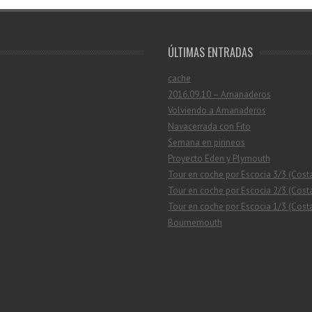
ÚLTIMAS ENTRADAS
cache
2016.09.10 – Amanaderos
Volviendo a Amanaderos
Navacerrada con Fito
Semana en pirineos
Proyecto Eden y Plymouth
Tour en coche por Escocia 3/3 (Cost
Tour en coche por Escocia 2/3 (Costa
Tour en coche por Escocia 1/3 (Costa
Bournemouth