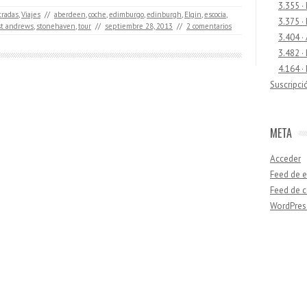
3.355 ·
tradas
,
Viajes
//
aberdeen
,
coche
,
edimburgo
,
edinburgh
,
Elgin
,
escocia
,
3.375 ·
st andrews
,
stonehaven
,
tour
//
septiembre 28, 2013
//
2 comentarios
3.404 ·
3.482 ·
4.164 ·
Suscripci
META
Acceder
Feed de e
Feed de 
WordPres
Buscar