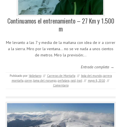
Continuamos el entrenamiento – 27 Km y 1.500
m
Me levanto a las 7 y media de la mañana con idea de ir a correr
a la sierra. Miro por la ventana… no se ve nada a unos cientos
de metros. Miro la previsión:…
Entrada completa →
Publicado por:
Vallekano
//
Carreras de Montaña
//
bola del mundo
,
carrera
montaña
,
correr
,
loma del noruego
,
peñalara
,
raid
,
trail
//
mayo 8, 2010
//
Comentario