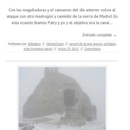
Con las magulladuras y el cansancio del día anterior volvia al
ataque con otro madrugón y caminito de la sierra de Madrid. En
esta ocasión íbamos Patry y yo y el objetivo era la canal…
Entrada completa →
Publicado por:
Vallekano
//
Montañismo
//
canañl de la ceja
,
laguna
,
peñalara
,
tubo hermana mayor
//
enero 23, 2011
//
Comentario