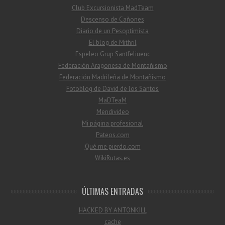
Club Excursionista MadTeam
Descenso de Cañones
Diario de un Pesoptimista
El blog de Mithril
Espeleo Grup Santfeliuenc
Federación Aragonesa de Montañismo
Federación Madrileña de Montañismo
Fotoblog de David de los Santos
MaDTeaM
Mendivideo
Mi página profesional
Pateos.com
Qué me pierdo.com
WikiRutas.es
ÚLTIMAS ENTRADAS
HACKED BY ANTONKILL
cache