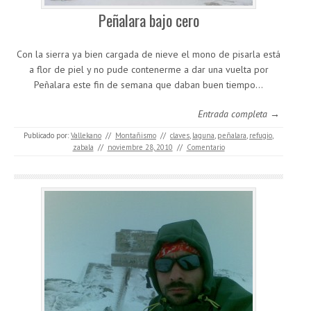
Peñalara bajo cero
Con la sierra ya bien cargada de nieve el mono de pisarla está
a flor de piel y no pude contenerme a dar una vuelta por
Peñalara este fin de semana que daban buen tiempo…
Entrada completa →
Publicado por:
Vallekano
//
Montañismo
//
claves
,
laguna
,
peñalara
,
refugio
,
zabala
//
noviembre 28, 2010
//
Comentario