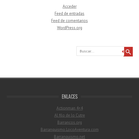
Acceder
Feed de entradas
Feed de comentarios
WordPress.org
Buscar
ENLACES
Actionman 4×4
Al filo de lo Cutre
Barrancos.org
Barranquismo.LocoAventura.com
Barranquismo.net