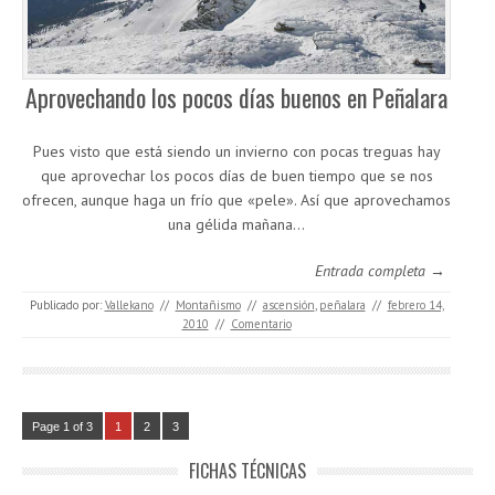
Aprovechando los pocos días buenos en Peñalara
Pues visto que está siendo un invierno con pocas treguas hay
que aprovechar los pocos días de buen tiempo que se nos
ofrecen, aunque haga un frío que «pele». Así que aprovechamos
una gélida mañana…
Entrada completa →
Publicado por:
Vallekano
//
Montañismo
//
ascensión
,
peñalara
//
febrero 14,
2010
//
Comentario
Page 1 of 3
1
2
3
FICHAS TÉCNICAS