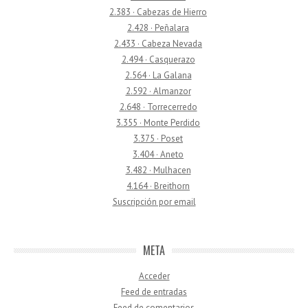
2.383 · Cabezas de Hierro
2.428 · Peñalara
2.433 · Cabeza Nevada
2.494 · Casquerazo
2.564 · La Galana
2.592 · Almanzor
2.648 · Torrecerredo
3.355 · Monte Perdido
3.375 · Poset
3.404 · Aneto
3.482 · Mulhacen
4.164 · Breithorn
Suscripción por email
META
Acceder
Feed de entradas
Feed de comentarios