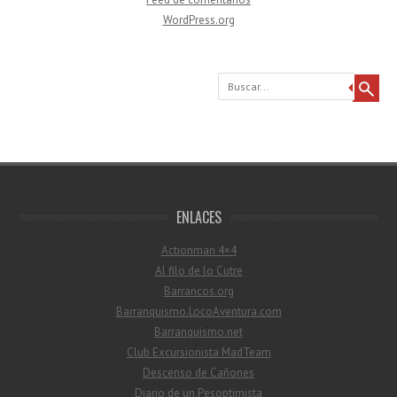
WordPress.org
Buscar
ENLACES
Actionman 4×4
Al filo de lo Cutre
Barrancos.org
Barranquismo.LocoAventura.com
Barranquismo.net
Club Excursionista MadTeam
Descenso de Cañones
Diario de un Pesoptimista