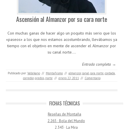
Ascensión al Almanzor por su cara norte
Con muchas ganas de hacer algo un poquito más serio que los
«paseos» a los que nos estamos acostumbrando, llevábamos ya
tiempo con el objetivo en mente de ascender el Almanzor por
su canal norte.…
Entrada completa →
Publicado por:
Vallekano
//
Montañismo
//
almanzor
,
canal
,
cara norte
,
cordada
,
corredor
,
gredos
,
norte
//
enero 22, 2011
//
Comentario
FICHAS TÉCNICAS
Reseñas de Montaña
2.265 · Bola del Mundo
2.343 · La Mira