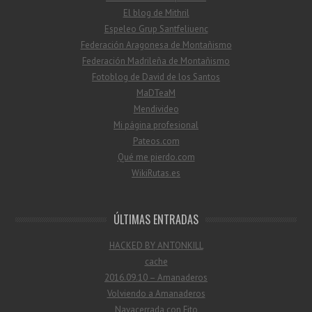
El blog de Mithril
Espeleo Grup Santfeliuenc
Federación Aragonesa de Montañismo
Federación Madrileña de Montañismo
Fotoblog de David de los Santos
MaDTeaM
Mendivideo
Mi página profesional
Pateos.com
Qué me pierdo.com
WikiRutas.es
ÚLTIMAS ENTRADAS
HACKED BY ANTONKILL
cache
2016.09.10 – Amanaderos
Volviendo a Amanaderos
Navacerrada con Fito