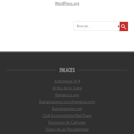
WordPress.org
Buscar
ENLACES
Actionman 4×4
Al filo de lo Cutre
Barrancos.org
Barranquismo.LocoAventura.com
Barranquismo.net
Club Excursionista MadTeam
Descenso de Cañones
Diario de un Pesoptimista