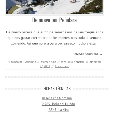
De nuevo por Peñalara
De nuevo parece que el fin de semana nos da una tregua a los
que nos gustar corretear por los montes, tras toda la semana
lloviendo. Así que no era para pensárselo mucho y esta…
Entrada completa →
Publicado por:
Vallekano
//
Montañismo
//
canal
,
ceja
,
peñalara
//
diciembre
27, 2009
//
Comentario
FICHAS TÉCNICAS
Reseñas de Montaña
2.265 · Bola del Mundo
2.343 · La Mira