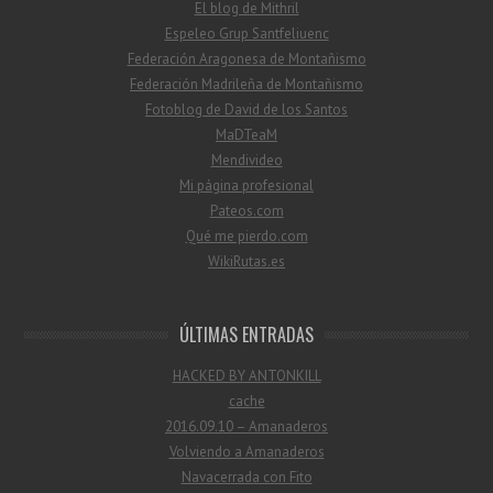
El blog de Mithril
Espeleo Grup Santfeliuenc
Federación Aragonesa de Montañismo
Federación Madrileña de Montañismo
Fotoblog de David de los Santos
MaDTeaM
Mendivideo
Mi página profesional
Pateos.com
Qué me pierdo.com
WikiRutas.es
ÚLTIMAS ENTRADAS
HACKED BY ANTONKILL
cache
2016.09.10 – Amanaderos
Volviendo a Amanaderos
Navacerrada con Fito