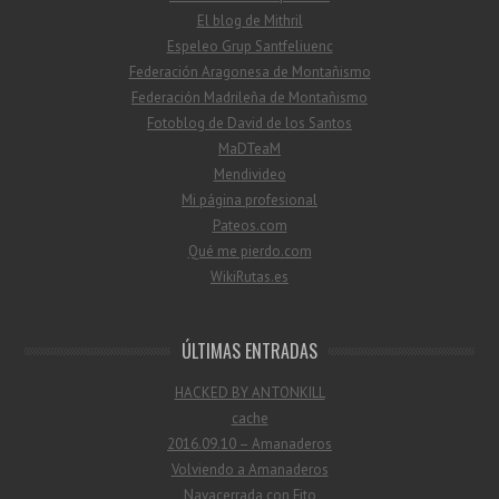
El blog de Mithril
Espeleo Grup Santfeliuenc
Federación Aragonesa de Montañismo
Federación Madrileña de Montañismo
Fotoblog de David de los Santos
MaDTeaM
Mendivideo
Mi página profesional
Pateos.com
Qué me pierdo.com
WikiRutas.es
ÚLTIMAS ENTRADAS
HACKED BY ANTONKILL
cache
2016.09.10 – Amanaderos
Volviendo a Amanaderos
Navacerrada con Fito