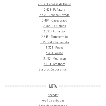
2.383 · Cabezas de Hierro
2.428 · Peñalara
2.433 · Cabeza Nevada
2.494 · Casquerazo
2.564 · La Galana
2.592 · Almanzor
2.648 · Torrecerredo
3.355 · Monte Perdido
3.375 · Poset
3.404 · Aneto
3.482 · Mulhacen
4.164 · Breithorn
Suscripción por email
META
Acceder
Feed de entradas
Feed de comentarios