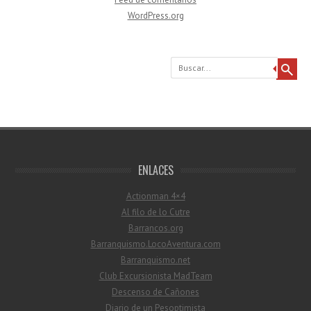
WordPress.org
Buscar
ENLACES
Actionman 4×4
Al filo de lo Cutre
Barrancos.org
Barranquismo.LocoAventura.com
Barranquismo.net
Club Excursionista MadTeam
Descenso de Cañones
Diario de un Pesoptimista