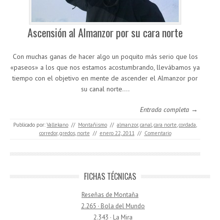
Ascensión al Almanzor por su cara norte
Con muchas ganas de hacer algo un poquito más serio que los
«paseos» a los que nos estamos acostumbrando, llevábamos ya
tiempo con el objetivo en mente de ascender el Almanzor por
su canal norte.…
Entrada completa →
Publicado por:
Vallekano
//
Montañismo
//
almanzor
,
canal
,
cara norte
,
cordada
,
corredor
,
gredos
,
norte
//
enero 22, 2011
//
Comentario
FICHAS TÉCNICAS
Reseñas de Montaña
2.265 · Bola del Mundo
2.343 · La Mira