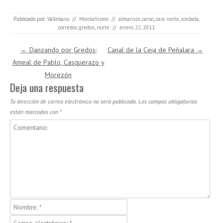
Publicado por:
Vallekano
//
Montañismo
//
almanzor
,
canal
,
cara norte
,
cordada
,
corredor
,
gredos
,
norte
//
enero 22, 2011
Navegación de entradas
←
Danzando por Gredos:
Canal de la Ceja de Peñalara
→
Ameal de Pablo, Casquerazo y
Morezón
Deja una respuesta
Tu dirección de correo electrónico no será publicada.
Los campos obligatorios
están marcados con
*