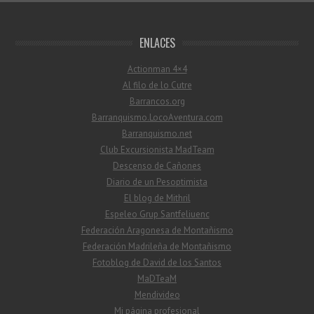
ENLACES
Actionman 4×4
Al filo de lo Cutre
Barrancos.org
Barranquismo.LocoAventura.com
Barranquismo.net
Club Excursionista MadTeam
Descenso de Cañones
Diario de un Pesoptimista
El blog de Mithril
Espeleo Grup Santfeliuenc
Federación Aragonesa de Montañismo
Federación Madrileña de Montañismo
Fotoblog de David de los Santos
MaDTeaM
Mendivideo
Mi página profesional