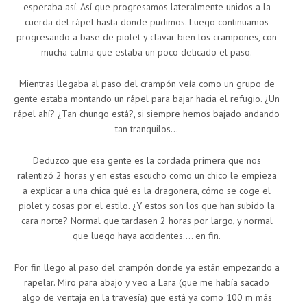
esperaba así. Así que progresamos lateralmente unidos a la
cuerda del rápel hasta donde pudimos. Luego continuamos
progresando a base de piolet y clavar bien los crampones, con
mucha calma que estaba un poco delicado el paso.
Mientras llegaba al paso del crampón veía como un grupo de
gente estaba montando un rápel para bajar hacia el refugio. ¿Un
rápel ahí? ¿Tan chungo está?, si siempre hemos bajado andando
tan tranquilos…
Deduzco que esa gente es la cordada primera que nos
ralentizó 2 horas y en estas escucho como un chico le empieza
a explicar a una chica qué es la dragonera, cómo se coge el
piolet y cosas por el estilo. ¿Y estos son los que han subido la
cara norte? Normal que tardasen 2 horas por largo, y normal
que luego haya accidentes…. en fin.
Por fin llego al paso del crampón donde ya están empezando a
rapelar. Miro para abajo y veo a Lara (que me había sacado
algo de ventaja en la travesía) que está ya como 100 m más