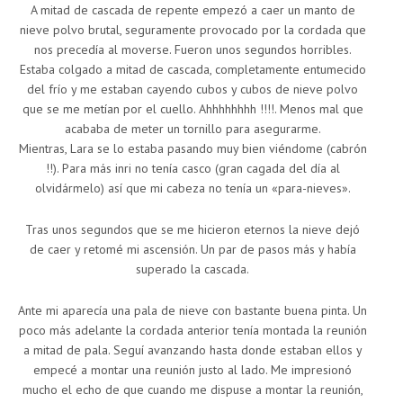
A mitad de cascada de repente empezó a caer un manto de
nieve polvo brutal, seguramente provocado por la cordada que
nos precedía al moverse. Fueron unos segundos horribles.
Estaba colgado a mitad de cascada, completamente entumecido
del frío y me estaban cayendo cubos y cubos de nieve polvo
que se me metían por el cuello. Ahhhhhhhh !!!!. Menos mal que
acababa de meter un tornillo para asegurarme.
Mientras, Lara se lo estaba pasando muy bien viéndome (cabrón
!!). Para más inri no tenía casco (gran cagada del día al
olvidármelo) así que mi cabeza no tenía un «para-nieves».
Tras unos segundos que se me hicieron eternos la nieve dejó
de caer y retomé mi ascensión. Un par de pasos más y había
superado la cascada.
Ante mi aparecía una pala de nieve con bastante buena pinta. Un
poco más adelante la cordada anterior tenía montada la reunión
a mitad de pala. Seguí avanzando hasta donde estaban ellos y
empecé a montar una reunión justo al lado. Me impresionó
mucho el echo de que cuando me dispuse a montar la reunión,