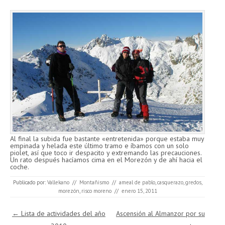
Al final la subida fue bastante «entretenida» porque estaba muy
empinada y helada este último tramo e íbamos con un solo
piolet, así que toco ir despacito y extremando las precauciones.
Un rato después hacíamos cima en el Morezón y de ahí hacia el
coche.
Publicado por:
Vallekano
//
Montañismo
//
ameal de pablo
,
casquerazo
,
gredos
,
morezón
,
risco moreno
//
enero 15, 2011
Navegación de entradas
←
Lista de actividades del año
Ascensión al Almanzor por su