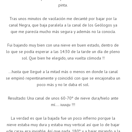
pinta.
Tras unos minutos de vacilación me decanté por bajar por la
canal Negra, que baja paralela a la canal de los Geólogos ya
que me parecía mucho más segura y además no la conocía.
Fui bajando muy bien con una nieve en buen estado, dentro de
lo que se podía esperar a las 14:30 de la tarde un día de pleno
sol. Que bien he elegido, una vuelta cómoda !!
…hasta que llegué a la mitad más o menos en donde la canal
se empinó repentinamente y coincidió con que se encajonaba un
poco más y no le daba el sol.
Resultado: Una canal de unos 60-70º de nieve dura/hielo ante
mí…. iuuuju !!!
La verdad es que la bajada fue un poco infierno porque la
nieve estaba muy dura y estaba muy vertical así que lo de bajar
«de cara» era inviable. Así que nada, 180º y a bajar mirando a la