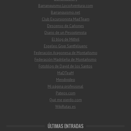
Barranquismo.LocoAventura.com
Barranquismo.net
Club Excursionista MadTeam
Descenso de Cañones
Diario de un Pesoptimista
El blog de Mithril
Espeleo Grup Santfeliuenc
Federación Aragonesa de Montañismo
Federación Madrileña de Montañismo
Fotoblog de David de los Santos
MaDTeaM
Mendivideo
Mi página profesional
Pateos.com
Qué me pierdo.com
WikiRutas.es
ÚLTIMAS ENTRADAS