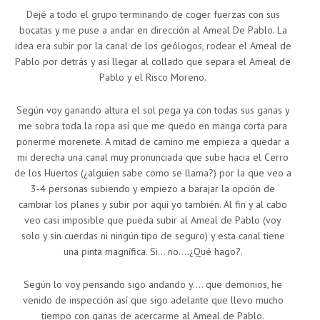
Dejé a todo el grupo terminando de coger fuerzas con sus
bocatas y me puse a andar en dirección al Ameal De Pablo. La
idea era subir por la canal de los geólogos, rodear el Ameal de
Pablo por detrás y así llegar al collado que separa el Ameal de
Pablo y el Risco Moreno.
Según voy ganando altura el sol pega ya con todas sus ganas y
me sobra toda la ropa así que me quedo en manga corta para
ponerme morenete. A mitad de camino me empieza a quedar a
mi derecha una canal muy pronunciada que sube hacia el Cerro
de los Huertos (¿alguien sabe como se llama?) por la que veo a
3-4 personas subiendo y empiezo a barajar la opción de
cambiar los planes y subir por aquí yo también. Al fin y al cabo
veo casi imposible que pueda subir al Ameal de Pablo (voy
solo y sin cuerdas ni ningún tipo de seguro) y esta canal tiene
una pinta magnífica. Si… no….¿Qué hago?.
Según lo voy pensando sigo andando y…. que demonios, he
venido de inspección así que sigo adelante que llevo mucho
tiempo con ganas de acercarme al Ameal de Pablo.