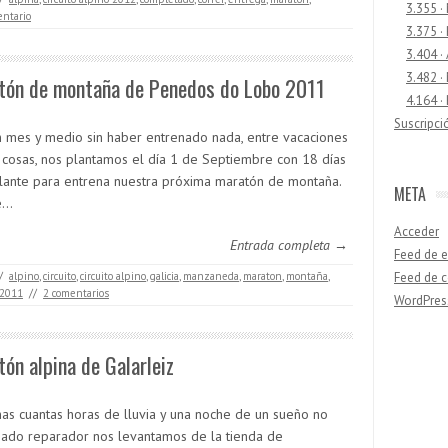
3.355 ·
ntario
3.375 ·
3.404 ·
3.482 ·
tón de montaña de Penedos do Lobo 2011
4.164 ·
Suscripci
n mes y medio sin haber entrenado nada, entre vacaciones
s cosas, nos plantamos el día 1 de Septiembre con 18 días
lante para entrena nuestra próxima maratón de montaña.
META
e…
Acceder
Entrada completa →
Feed de e
/
alpino
,
circuito
,
circuito alpino
,
galicia
,
manzaneda
,
maraton
,
montaña
,
Feed de 
 2011
//
2 comentarios
WordPres
ón alpina de Galarleiz
Buscar
nas cuantas horas de lluvia y una noche de un sueño no
ado reparador nos levantamos de la tienda de