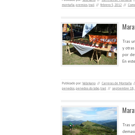
montaña
,
premios
,
trail
//
febrero 5, 2012
//
Come
Mara
Tras u
y otra
por de
En est
Publicado por:
Vallekano
//
Carreras de Montaña
/
penedos
,
penedos do lobo
,
trail
//
septiembre 18,
Marat
Tras u
demasi