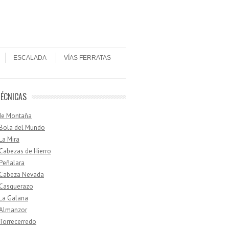
ESCALADA
VÍAS FERRATAS
TÉCNICAS
de Montaña
 Bola del Mundo
 La Mira
 Cabezas de Hierro
 Peñalara
· Cabeza Nevada
 Casquerazo
 La Galana
 Almanzor
 Torrecerredo