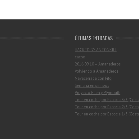
ÚLTIMAS ENTRADAS
HACKED BY ANTONKILL
cache
2016.09.10 – Amanaderos
Volviendo a Amanaderos
Navacerrada con Fito
Semana en pirineos
Proyecto Eden y Plymouth
Tour en coche por Escocia 3/3 (Cost
Tour en coche por Escocia 2/3 (Costa
Tour en coche por Escocia 1/3 (Costa