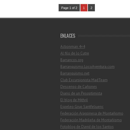
Page 1 of 2
1
2
ENLACES
Actionman 4×4
Al filo de lo Cutre
Barrancos.org
Barranquismo.LocoAventura.com
Barranquismo.net
Club Excursionista MadTeam
Descenso de Cañones
Diario de un Pesoptimista
El blog de Mithril
Espeleo Grup Santfeliuenc
Federación Aragonesa de Montañismo
Federación Madrileña de Montañismo
Fotoblog de David de los Santos