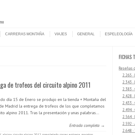
smo
CARRERAS MONTAÑA
VIAJES
GENERAL
ESPELEOLOGÍA
FICHAS 
Reseñas 
2.265 ·
2.343 ·
ga de trofeos del circuito alpino 2011
2.383 ·
2.428 ·
ado día 15 de Enero se produjo en la tienda + Montaña del
2.433 
 de Madrid la entrega de trofeos de los que completamos
2.494 ·
uito alpino 2011. Tras la presentación y unas palabras…
2.564 ·
2.592 ·
Entrada completa →
2.648 ·
/
alpina
,
circuito alpino 2012
,
completado
,
correr
,
entrega
,
maraton
,