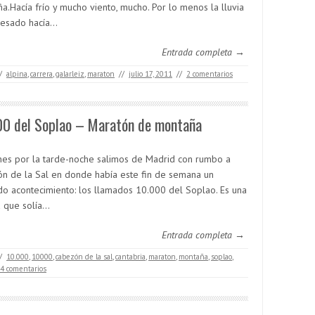
a.Hacía frío y mucho viento, mucho. Por lo menos la lluvia
cesado hacía…
Entrada completa →
/
alpina
,
carrera
,
galarleiz
,
maraton
//
julio 17, 2011
//
2 comentarios
00 del Soplao – Maratón de montaña
rnes por la tarde-noche salimos de Madrid con rumbo a
n de la Sal en donde había este fin de semana un
do acontecimiento: los llamados 10.000 del Soplao. Es una
a que solía…
Entrada completa →
/
10.000
,
10000
,
cabezón de la sal
,
cantabria
,
maraton
,
montaña
,
soplao
,
4 comentarios