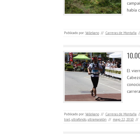
campañ
había 
Publicado por:
Vallekano
//
Carreras de Montaña
/
10.0
El vie
Cabezó
conoci
carrer
Publicado por:
Vallekano
//
Carreras de Montaña
/
trail
,
ultrafondo
,
ultramaratón
//
mayo 22, 2010
//