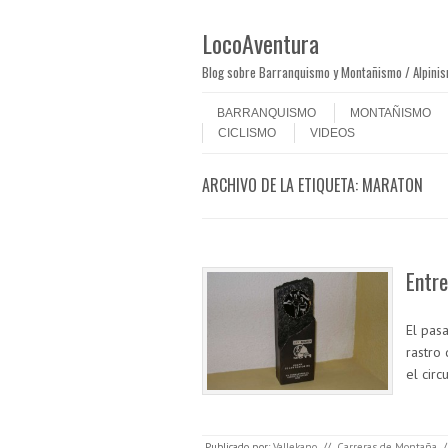
LocoAventura
Blog sobre Barranquismo y Montañismo / Alpini
Saltar al contenido
Menú
BARRANQUISMO
MONTAÑISMO
CICLISMO
VIDEOS
ARCHIVO DE LA ETIQUETA:
MARATON
Entre
El pas
rastro
el circ
Publicado por:
Vallekano
//
Carreras de Montaña
/