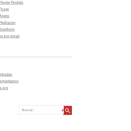
 Monte Perdido
 Poset
 Aneto
 Mulhacen
 Breithorn
ón por email
ntradas
comentarios
s.org