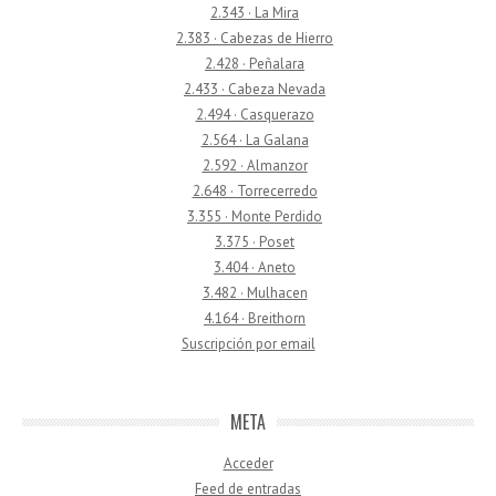
2.343 · La Mira
2.383 · Cabezas de Hierro
2.428 · Peñalara
2.433 · Cabeza Nevada
2.494 · Casquerazo
2.564 · La Galana
2.592 · Almanzor
2.648 · Torrecerredo
3.355 · Monte Perdido
3.375 · Poset
3.404 · Aneto
3.482 · Mulhacen
4.164 · Breithorn
Suscripción por email
META
Acceder
Feed de entradas