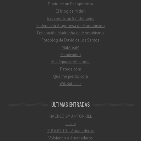
Diario de un Pesoptimista
El blog de Mithril
Espeleo Grup Santfeliuenc
Federación Aragonesa de Montañismo
Federación Madrileña de Montañismo
Fotoblog de David de los Santos
MaDTeaM
Mendivideo
Mi página profesional
Pateos.com
Qué me pierdo.com
WikiRutas.es
ÚLTIMAS ENTRADAS
HACKED BY ANTONKILL
cache
2016.09.10 – Amanaderos
Volviendo a Amanaderos