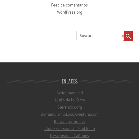
Feed de comentarios
WordPress.org
Buscar
ENLACES
Actionman 4×4
Al filo de lo Cutre
Barrancos.org
Barranquismo.LocoAventura.com
Barranquismo.net
Club Excursionista MadTeam
Descenso de Cañones