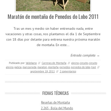
Maratón de montaña de Penedos do Lobo 2011
Tras un mes y medio sin haber entrenado nada, entre
vacaciones y otras cosas, nos plantamos el día 1 de Septiembre
con 18 días por delante para entrena nuestra próxima maratón
de montaña. En este…
Entrada completa →
Publicado por:
Vallekano
//
Carreras de Montaña
//
alpino
,
circuito
,
circuito
alpino
,
galicia
,
manzaneda
,
maraton
,
montaña
,
penedos
,
penedos do lobo
,
trail
//
septiembre 18, 2011
//
2 comentarios
FICHAS TÉCNICAS
Reseñas de Montaña
2.265 · Bola del Mundo