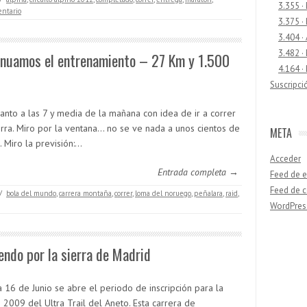
3.355 ·
ntario
3.375 ·
3.404 ·
3.482 ·
inuamos el entrenamiento – 27 Km y 1.500
4.164 ·
Suscripci
anto a las 7 y media de la mañana con idea de ir a correr
ierra. Miro por la ventana… no se ve nada a unos cientos de
META
 Miro la previsión:…
Acceder
Entrada completa →
Feed de e
Feed de 
/
bola del mundo
,
carrera montaña
,
correr
,
loma del noruego
,
peñalara
,
raid
,
WordPres
endo por la sierra de Madrid
Buscar
a 16 de Junio se abre el periodo de inscripción para la
 2009 del Ultra Trail del Aneto. Esta carrera de