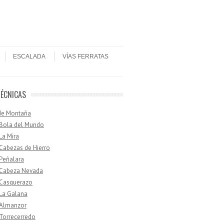
ESCALADA
VÍAS FERRATAS
TÉCNICAS
de Montaña
 Bola del Mundo
 La Mira
 Cabezas de Hierro
 Peñalara
· Cabeza Nevada
 Casquerazo
 La Galana
 Almanzor
 Torrecerredo