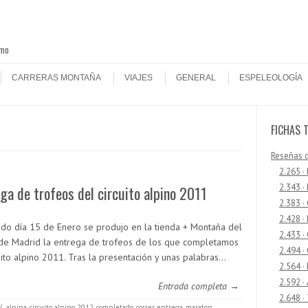
smo
CARRERAS MONTAÑA
VIAJES
GENERAL
ESPELEOLOGÍA
FICHAS 
Reseñas 
2.265 ·
2.343 ·
ga de trofeos del circuito alpino 2011
2.383 ·
2.428 ·
ado día 15 de Enero se produjo en la tienda + Montaña del
2.433 
 de Madrid la entrega de trofeos de los que completamos
2.494 ·
uito alpino 2011. Tras la presentación y unas palabras…
2.564 ·
2.592 ·
Entrada completa →
2.648 ·
/
alpina
,
circuito alpino 2012
,
completado
,
correr
,
entrega
,
maraton
,