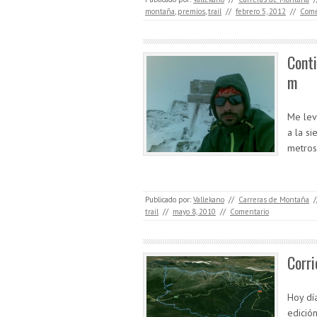
montaña
,
premios
,
trail
//
febrero 5, 2012
//
Come
Cont
m
Me lev
a la s
metros.
Publicado por:
Vallekano
//
Carreras de Montaña
/
trail
//
mayo 8, 2010
//
Comentario
Corri
Hoy dí
edición