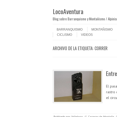
LocoAventura
Blog sobre Barranquismo y Montañismo / Alpini
Saltar al contenido
Menú
BARRANQUISMO
MONTAÑISMO
CICLISMO
VIDEOS
ARCHIVO DE LA ETIQUETA:
CORRER
Entre
El pas
rastro
el circ
Publicado por:
Vallekano
//
Carreras de Montaña
/