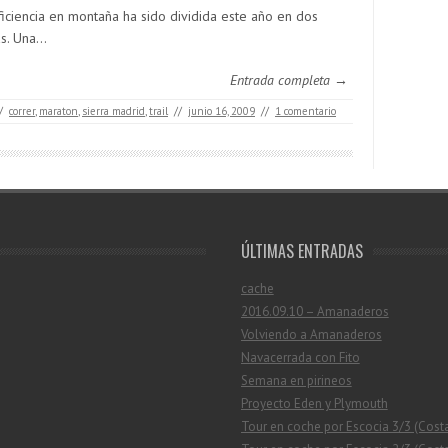
ficiencia en montaña ha sido dividida este año en dos
as. Una…
Entrada completa →
/
correr
,
maraton
,
sierra madrid
,
trail
//
junio 16, 2009
//
1 comentario
ÚLTIMAS ENTRADAS
cache
2016.09.10 – Amanaderos
Volviendo a Amanaderos
Navacerrada con Fito
Semana en pirineos
Proyecto Eden y Plymouth
Tour en coche por Escocia 3/3 (Cost