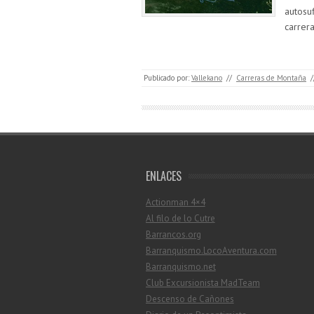
autosu
carrer
Publicado por:
Vallekano
//
Carreras de Montaña
/
ENLACES
Actionman 4×4
Al filo de lo Cutre
Barrancos.org
Barranquismo.LocoAventura.com
Barranquismo.net
Club Excursionista MadTeam
Descenso de Cañones