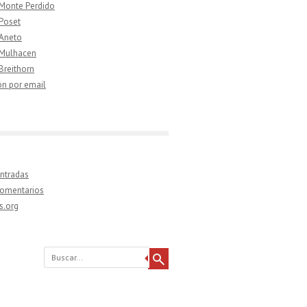
 Monte Perdido
 Poset
 Aneto
 Mulhacen
 Breithorn
ón por email
ntradas
comentarios
s.org