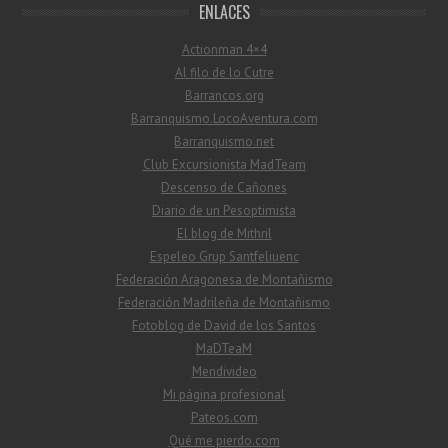
ENLACES
Actionman 4×4
Al filo de lo Cutre
Barrancos.org
Barranquismo.LocoAventura.com
Barranquismo.net
Club Excursionista MadTeam
Descenso de Cañones
Diario de un Pesoptimista
El blog de Mithril
Espeleo Grup Santfeliuenc
Federación Aragonesa de Montañismo
Federación Madrileña de Montañismo
Fotoblog de David de los Santos
MaDTeaM
Mendivideo
Mi página profesional
Pateos.com
Qué me pierdo.com