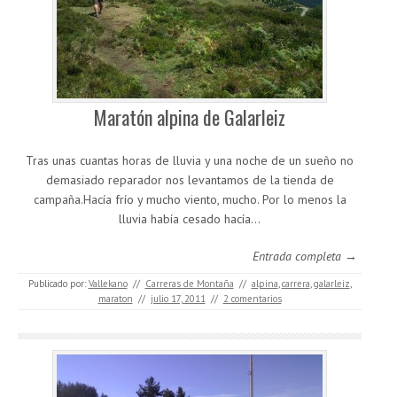
Maratón alpina de Galarleiz
Tras unas cuantas horas de lluvia y una noche de un sueño no
demasiado reparador nos levantamos de la tienda de
campaña.Hacía frío y mucho viento, mucho. Por lo menos la
lluvia había cesado hacía…
Entrada completa →
Publicado por:
Vallekano
//
Carreras de Montaña
//
alpina
,
carrera
,
galarleiz
,
maraton
//
julio 17, 2011
//
2 comentarios