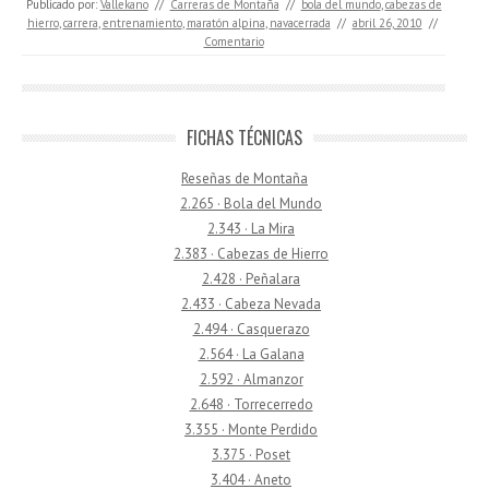
Publicado por:
Vallekano
//
Carreras de Montaña
//
bola del mundo
,
cabezas de
hierro
,
carrera
,
entrenamiento
,
maratón alpina
,
navacerrada
//
abril 26, 2010
//
Comentario
FICHAS TÉCNICAS
Reseñas de Montaña
2.265 · Bola del Mundo
2.343 · La Mira
2.383 · Cabezas de Hierro
2.428 · Peñalara
2.433 · Cabeza Nevada
2.494 · Casquerazo
2.564 · La Galana
2.592 · Almanzor
2.648 · Torrecerredo
3.355 · Monte Perdido
3.375 · Poset
3.404 · Aneto