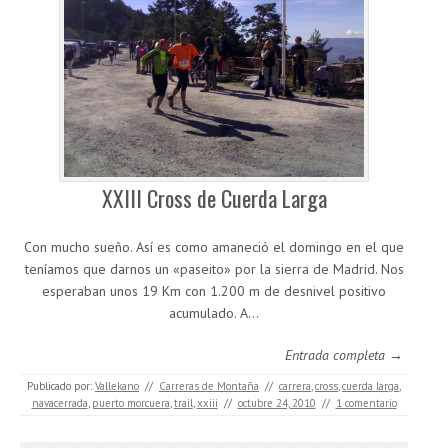
XXIII Cross de Cuerda Larga
Con mucho sueño. Así es como amaneció el domingo en el que
teníamos que darnos un «paseito» por la sierra de Madrid. Nos
esperaban unos 19 Km con 1.200 m de desnivel positivo
acumulado. A…
Entrada completa →
Publicado por:
Vallekano
//
Carreras de Montaña
//
carrera
,
cross
,
cuerda larga
,
navacerrada
,
puerto morcuera
,
trail
,
xxiii
//
octubre 24, 2010
//
1 comentario