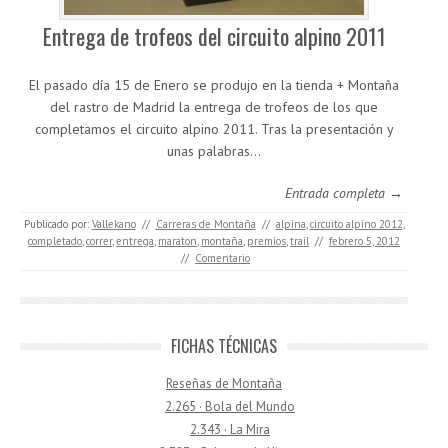
Entrega de trofeos del circuito alpino 2011
El pasado día 15 de Enero se produjo en la tienda + Montaña
del rastro de Madrid la entrega de trofeos de los que
completamos el circuito alpino 2011. Tras la presentación y
unas palabras…
Entrada completa →
Publicado por:
Vallekano
//
Carreras de Montaña
//
alpina
,
circuito alpino 2012
,
completado
,
correr
,
entrega
,
maraton
,
montaña
,
premios
,
trail
//
febrero 5, 2012
//
Comentario
FICHAS TÉCNICAS
Reseñas de Montaña
2.265 · Bola del Mundo
2.343 · La Mira