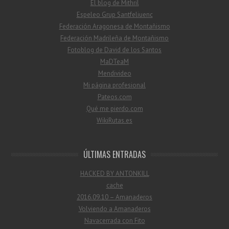
El blog de Mithril
Espeleo Grup Santfeliuenc
Federación Aragonesa de Montañismo
Federación Madrileña de Montañismo
Fotoblog de David de los Santos
MaDTeaM
Mendivideo
Mi página profesional
Pateos.com
Qué me pierdo.com
WikiRutas.es
ÚLTIMAS ENTRADAS
HACKED BY ANTONKILL
cache
2016.09.10 – Amanaderos
Volviendo a Amanaderos
Navacerrada con Fito