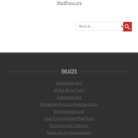
WordPress.org
Buscar
ENLACES
Actionman 4×4
Al filo de lo Cutre
Barrancos.org
Barranquismo.LocoAventura.com
Barranquismo.net
Club Excursionista MadTeam
Descenso de Cañones
Diario de un Pesoptimista