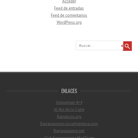
Acceder
Feed de entradas
Feed de comentarios
WordPress.org
Buscar
ENLACES
Actionman 4×4
Al filo de lo Cutre
Barrancos.org
Barranquismo.LocoAventura.com
Barranquismo.net
Club Excursionista MadTeam