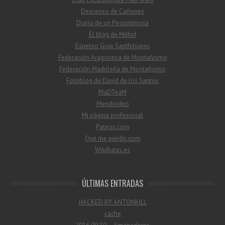
Descenso de Cañones
Diario de un Pesoptimista
El blog de Mithril
Espeleo Grup Santfeliuenc
Federación Aragonesa de Montañismo
Federación Madrileña de Montañismo
Fotoblog de David de los Santos
MaDTeaM
Mendivideo
Mi página profesional
Pateos.com
Qué me pierdo.com
WikiRutas.es
ÚLTIMAS ENTRADAS
HACKED BY ANTONKILL
cache