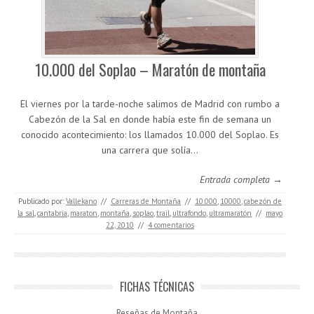
10.000 del Soplao – Maratón de montaña
El viernes por la tarde-noche salimos de Madrid con rumbo a
Cabezón de la Sal en donde había este fin de semana un
conocido acontecimiento: los llamados 10.000 del Soplao. Es
una carrera que solía…
Entrada completa →
Publicado por:
Vallekano
//
Carreras de Montaña
//
10.000
,
10000
,
cabezón de
la sal
,
cantabria
,
maraton
,
montaña
,
soplao
,
trail
,
ultrafondo
,
ultramaratón
//
mayo
22, 2010
//
4 comentarios
FICHAS TÉCNICAS
Reseñas de Montaña