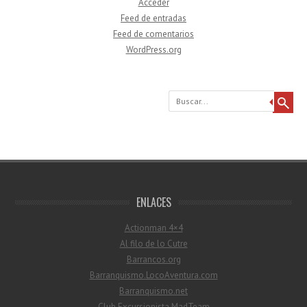
Acceder
Feed de entradas
Feed de comentarios
WordPress.org
Buscar
ENLACES
Actionman 4×4
Al filo de lo Cutre
Barrancos.org
Barranquismo.LocoAventura.com
Barranquismo.net
Club Excursionista MadTeam