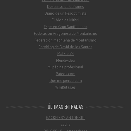
Descenso de Cañones
Diario de un Pesoptimista
El blog de Mithril
Espeleo Grup Santfeliuenc
Federación Aragonesa de Montañismo
Federación Madrileña de Montañismo
Fotoblog de David de los Santos
MaDTeaM
Mendivideo
Mi página profesional
Pateos.com
Qué me pierdo.com
WikiRutas.es
ÚLTIMAS ENTRADAS
HACKED BY ANTONKILL
cache