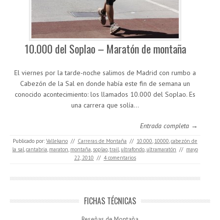
10.000 del Soplao – Maratón de montaña
El viernes por la tarde-noche salimos de Madrid con rumbo a
Cabezón de la Sal en donde había este fin de semana un
conocido acontecimiento: los llamados 10.000 del Soplao. Es
una carrera que solía…
Entrada completa →
Publicado por:
Vallekano
//
Carreras de Montaña
//
10.000
,
10000
,
cabezón de
la sal
,
cantabria
,
maraton
,
montaña
,
soplao
,
trail
,
ultrafondo
,
ultramaratón
//
mayo
22, 2010
//
4 comentarios
FICHAS TÉCNICAS
Reseñas de Montaña