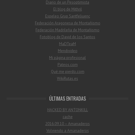
Diario de un Pesoptimista
El blog de Mithril
Espeleo Grup Santfeliuenc
Federación Aragonesa de Montañismo
Federación Madrileña de Montañismo
Fotoblog de David de los Santos
MaDTeaM
Mendivideo
Mi página profesional
Pateos.com
Qué me pierdo.com
WikiRutas.es
ÚLTIMAS ENTRADAS
HACKED BY ANTONKILL
cache
2016.09.10 – Amanaderos
Volviendo a Amanaderos