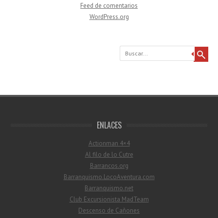
Feed de comentarios
WordPress.org
Buscar
ENLACES
Actionman 4×4
Al filo de lo Cutre
Barrancos.org
Barranquismo.LocoAventura.com
Barranquismo.net
Club Excursionista MadTeam
Descenso de Cañones