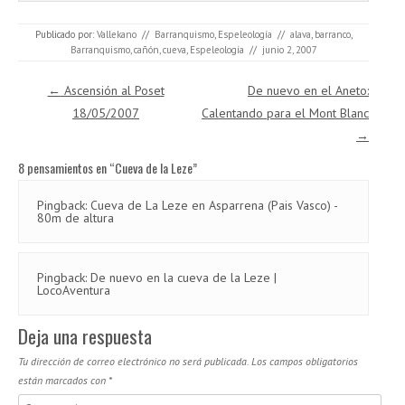
Publicado por:
Vallekano
//
Barranquismo
,
Espeleología
//
alava
,
barranco
,
Barranquismo
,
cañón
,
cueva
,
Espeleología
//
junio 2, 2007
Navegación de entradas
←
Ascensión al Poset
De nuevo en el Aneto:
18/05/2007
Calentando para el Mont Blanc
→
8 pensamientos en “
Cueva de la Leze
”
Pingback:
Cueva de La Leze en Asparrena (Pais Vasco) -
80m de altura
Pingback:
De nuevo en la cueva de la Leze |
LocoAventura
Deja una respuesta
Tu dirección de correo electrónico no será publicada.
Los campos obligatorios
están marcados con
*