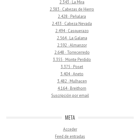
2.343 · La Mira
2.383 · Cabezas de Hierro
2.428 · Peñalara
2.433 · Cabeza Nevada
2.494 · Casquerazo
2.564 · La Galana
2.592 · Almanzor
2.648 · Torrecerredo
3.355 · Monte Perdido
3.375 · Poset
3.404 · Aneto
3.482 · Mulhacen
4.164 · Breithorn
Suscripción por email
META
Acceder
Feed de entradas