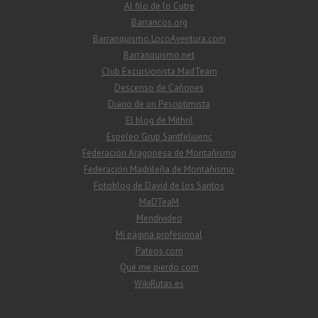
Al filo de lo Cutre
Barrancos.org
Barranquismo.LocoAventura.com
Barranquismo.net
Club Excursionista MadTeam
Descenso de Cañones
Diario de un Pesoptimista
El blog de Mithril
Espeleo Grup Santfeliuenc
Federación Aragonesa de Montañismo
Federación Madrileña de Montañismo
Fotoblog de David de los Santos
MaDTeaM
Mendivideo
Mi página profesional
Pateos.com
Qué me pierdo.com
WikiRutas.es