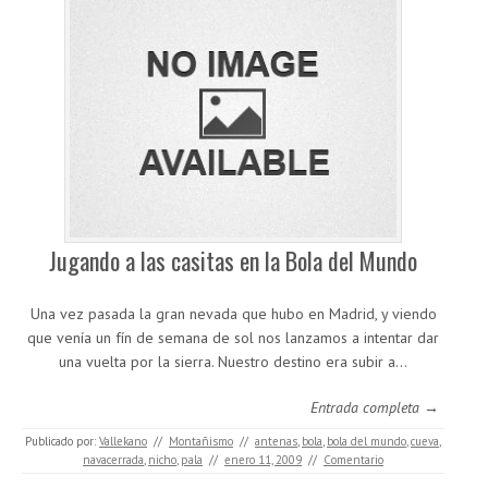
Jugando a las casitas en la Bola del Mundo
Una vez pasada la gran nevada que hubo en Madrid, y viendo
que venía un fín de semana de sol nos lanzamos a intentar dar
una vuelta por la sierra. Nuestro destino era subir a…
Entrada completa →
Publicado por:
Vallekano
//
Montañismo
//
antenas
,
bola
,
bola del mundo
,
cueva
,
navacerrada
,
nicho
,
pala
//
enero 11, 2009
//
Comentario