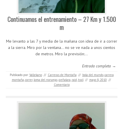
Continuamos el entrenamiento – 27 Km y 1.500
m
Me levanto a las 7 y media de la mañana con idea de ir a correr
a la sierra. Miro por la ventana… no se ve nada a unos cientos
de metros. Miro la previsión:…
Entrada completa →
Publicado por:
Vallekano
//
Carreras de Montaña
//
bola del mundo
,
carrera
montaña
,
correr
,
loma del noruego
,
peñalara
,
raid
,
trail
//
mayo 8, 2010
//
Comentario