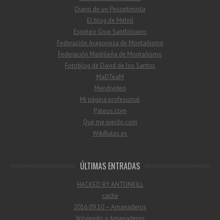
Diario de un Pesoptimista
El blog de Mithril
Espeleo Grup Santfeliuenc
Federación Aragonesa de Montañismo
Federación Madrileña de Montañismo
Fotoblog de David de los Santos
MaDTeaM
Mendivideo
Mi página profesional
Pateos.com
Qué me pierdo.com
WikiRutas.es
ÚLTIMAS ENTRADAS
HACKED BY ANTONKILL
cache
2016.09.10 – Amanaderos
Volviendo a Amanaderos