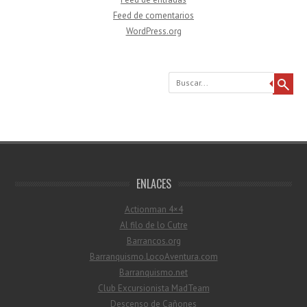
Feed de comentarios
WordPress.org
Buscar
ENLACES
Actionman 4×4
Al filo de lo Cutre
Barrancos.org
Barranquismo.LocoAventura.com
Barranquismo.net
Club Excursionista MadTeam
Descenso de Cañones