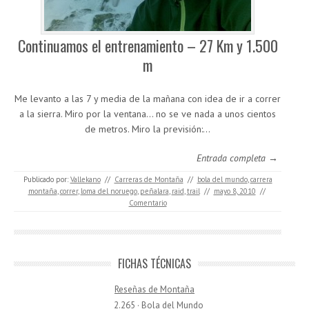
Continuamos el entrenamiento – 27 Km y 1.500
m
Me levanto a las 7 y media de la mañana con idea de ir a correr
a la sierra. Miro por la ventana… no se ve nada a unos cientos
de metros. Miro la previsión:…
Entrada completa →
Publicado por:
Vallekano
//
Carreras de Montaña
//
bola del mundo
,
carrera
montaña
,
correr
,
loma del noruego
,
peñalara
,
raid
,
trail
//
mayo 8, 2010
//
Comentario
FICHAS TÉCNICAS
Reseñas de Montaña
2.265 · Bola del Mundo