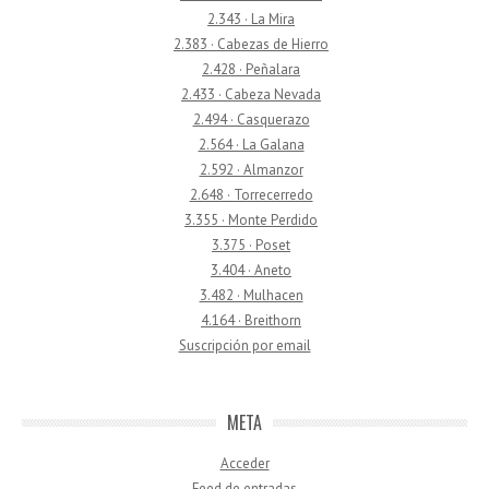
2.343 · La Mira
2.383 · Cabezas de Hierro
2.428 · Peñalara
2.433 · Cabeza Nevada
2.494 · Casquerazo
2.564 · La Galana
2.592 · Almanzor
2.648 · Torrecerredo
3.355 · Monte Perdido
3.375 · Poset
3.404 · Aneto
3.482 · Mulhacen
4.164 · Breithorn
Suscripción por email
META
Acceder
Feed de entradas