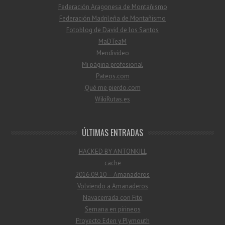
Federación Aragonesa de Montañismo
Federación Madrileña de Montañismo
Fotoblog de David de los Santos
MaDTeaM
Mendivideo
Mi página profesional
Pateos.com
Qué me pierdo.com
WikiRutas.es
ÚLTIMAS ENTRADAS
HACKED BY ANTONKILL
cache
2016.09.10 – Amanaderos
Volviendo a Amanaderos
Navacerrada con Fito
Semana en pirineos
Proyecto Eden y Plymouth