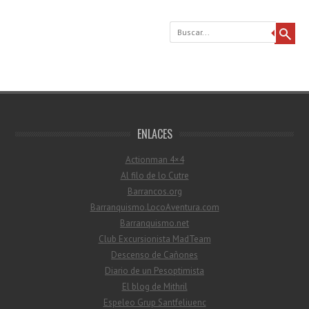
Buscar
ENLACES
Actionman 4×4
Al filo de lo Cutre
Barrancos.org
Barranquismo.LocoAventura.com
Barranquismo.net
Club Excursionista MadTeam
Descenso de Cañones
Diario de un Pesoptimista
El blog de Mithril
Espeleo Grup Santfeliuenc