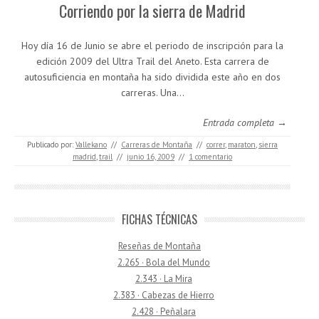
Corriendo por la sierra de Madrid
Hoy día 16 de Junio se abre el periodo de inscripción para la
edición 2009 del Ultra Trail del Aneto. Esta carrera de
autosuficiencia en montaña ha sido dividida este año en dos
carreras. Una…
Entrada completa →
Publicado por:
Vallekano
//
Carreras de Montaña
//
correr
,
maraton
,
sierra
madrid
,
trail
//
junio 16, 2009
//
1 comentario
FICHAS TÉCNICAS
Reseñas de Montaña
2.265 · Bola del Mundo
2.343 · La Mira
2.383 · Cabezas de Hierro
2.428 · Peñalara