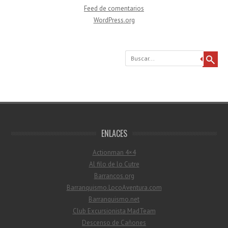
Feed de comentarios
WordPress.org
Buscar
ENLACES
Actionman 4×4
Al filo de lo Cutre
Barrancos.org
Barranquismo.LocoAventura.com
Barranquismo.net
Club Excursionista MadTeam
Descenso de Cañones