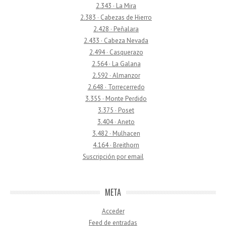
2.343 · La Mira
2.383 · Cabezas de Hierro
2.428 · Peñalara
2.433 · Cabeza Nevada
2.494 · Casquerazo
2.564 · La Galana
2.592 · Almanzor
2.648 · Torrecerredo
3.355 · Monte Perdido
3.375 · Poset
3.404 · Aneto
3.482 · Mulhacen
4.164 · Breithorn
Suscripción por email
META
Acceder
Feed de entradas