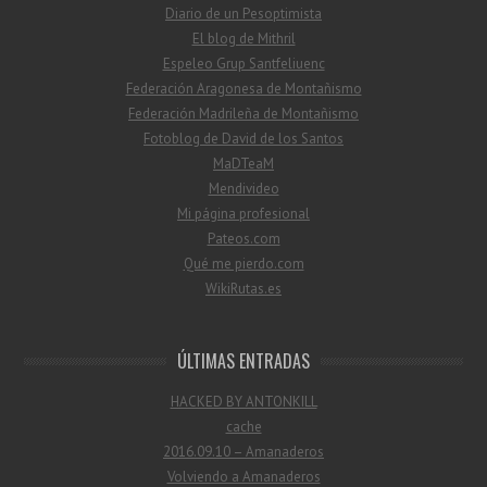
Diario de un Pesoptimista
El blog de Mithril
Espeleo Grup Santfeliuenc
Federación Aragonesa de Montañismo
Federación Madrileña de Montañismo
Fotoblog de David de los Santos
MaDTeaM
Mendivideo
Mi página profesional
Pateos.com
Qué me pierdo.com
WikiRutas.es
ÚLTIMAS ENTRADAS
HACKED BY ANTONKILL
cache
2016.09.10 – Amanaderos
Volviendo a Amanaderos