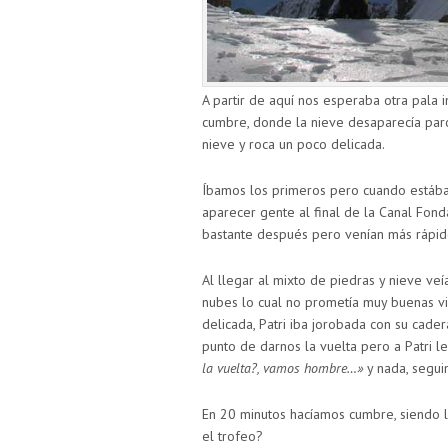
A partir de aquí nos esperaba otra pala 
cumbre, donde la nieve desaparecía parci
nieve y roca un poco delicada.
Íbamos los primeros pero cuando está
aparecer gente al final de la Canal Fonda
bastante después pero venían más rápid
Al llegar al mixto de piedras y nieve ve
nubes lo cual no prometía muy buenas v
delicada, Patri iba jorobada con su cade
punto de darnos la vuelta pero a Patri le
la vuelta?, vamos hombre…»
y nada, segui
En 20 minutos hacíamos cumbre, siendo 
el trofeo?