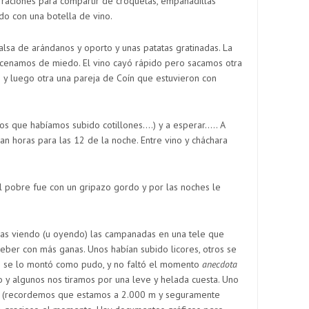
 raciones para compartir de croquetas, empanadillas
do con una botella de vino.
lsa de arándanos y oporto y unas patatas gratinadas. La
 cenamos de miedo. El vino cayó rápido pero sacamos otra
y luego otra una pareja de Coín que estuvieron con
tros que habíamos subido cotillones….) y a esperar….. A
n horas para las 12 de la noche. Entre vino y cháchara
el pobre fue con un gripazo gordo y por las noches le
vas viendo (u oyendo) las campanadas en una tele que
ber con más ganas. Unos habían subido licores, otros se
no se lo montó como pudo, y no faltó el momento
anecdota
o y algunos nos tiramos por una leve y helada cuesta. Uno
nes (recordemos que estamos a 2.000 m y seguramente