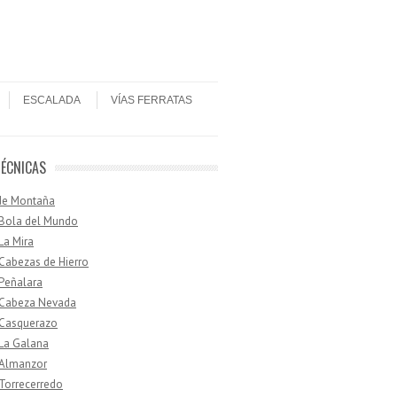
ESCALADA
VÍAS FERRATAS
TÉCNICAS
de Montaña
 Bola del Mundo
 La Mira
 Cabezas de Hierro
 Peñalara
· Cabeza Nevada
 Casquerazo
 La Galana
 Almanzor
 Torrecerredo