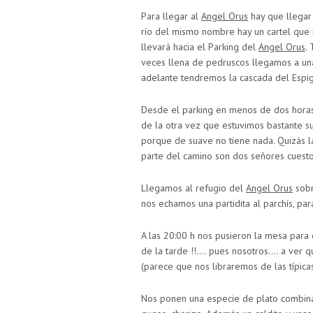
Para llegar al
Angel Orus
hay que llegar 
río del mismo nombre hay un cartel que n
llevará hacia el Parking del
Angel Orus
.
veces llena de pedruscos llegamos a un
adelante tendremos la cascada del Espig
Desde el parking en menos de dos horas
de la otra vez que estuvimos bastante 
porque de suave no tiene nada. Quizás l
parte del camino son dos señores cuest
Llegamos al refugio del
Angel Orus
sobr
nos echamos una partidita al parchís, pa
A las 20:00 h nos pusieron la mesa para 
de la tarde !!…. pues nosotros…. a ver 
(parece que nos libraremos de las típicas
Nos ponen una especie de plato combinad