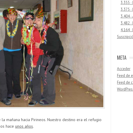
3.355 ·
3.375 ·
3.404 ·
3.482 ·
4.164 ·
Suscripci
META
Acceder
Feed de e
Feed de 
WordPres
Buscar
la mañana hacia Pirineos. Nuestro destino era el refugio
mos hace
unos años
.