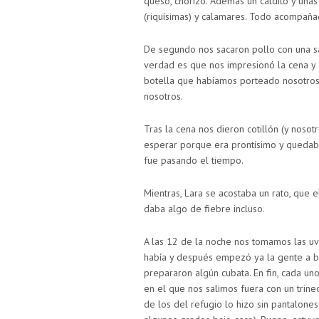
queso, chorizo. Además un caldito y unas
(riquísimas) y calamares. Todo acompaña
De segundo nos sacaron pollo con una sa
verdad es que nos impresionó la cena y
botella que habíamos porteado nosotros 
nosotros.
Tras la cena nos dieron cotillón (y noso
esperar porque era prontísimo y quedaba
fue pasando el tiempo.
Mientras, Lara se acostaba un rato, que 
daba algo de fiebre incluso.
A las 12 de la noche nos tomamos las u
había y después empezó ya la gente a be
prepararon algún cubata. En fin, cada u
en el que nos salimos fuera con un trine
de los del refugio lo hizo sin pantalo