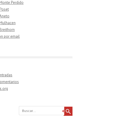
 Monte Perdido
 Poset
 Aneto
 Mulhacen
 Breithorn
ón por email
ntradas
comentarios
s.org