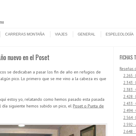
smo
CARRERAS MONTAÑA
VIAJES
GENERAL
ESPELEOLOGÍA
Año nuevo en el Poset
FICHAS 
Reseñas 
os se dedicaban a pasar los fin de año en refugios de
2.265 ·
algún pico. Lo primero que se me vino a la cabeza es que
2.343 ·
2.383 ·
2.428 ·
aquí estoy yo, relatando como hemos pasado esta pasada
2.433 
l día siguiente hemos subido un pico, el
Poset o Punta de
2.494 ·
2.564 ·
2.592 ·
2.648 ·