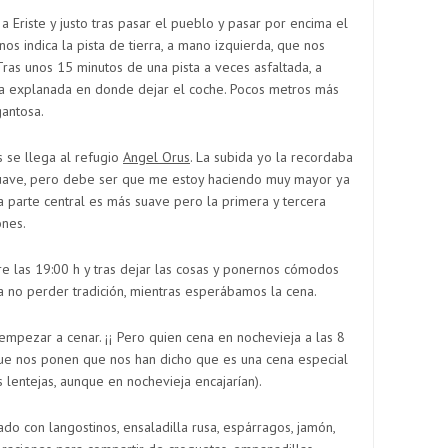
a Eriste y justo tras pasar el pueblo y pasar por encima el
os indica la pista de tierra, a mano izquierda, que nos
 Tras unos 15 minutos de una pista a veces asfaltada, a
a explanada en donde dejar el coche. Pocos metros más
antosa.
 se llega al refugio
Angel Orus
. La subida yo la recordaba
suave, pero debe ser que me estoy haciendo muy mayor ya
a parte central es más suave pero la primera y tercera
ones.
e las 19:00 h y tras dejar las cosas y ponernos cómodos
ra no perder tradición, mientras esperábamos la cena.
empezar a cenar. ¡¡ Pero quien cena en nochevieja a las 8
que nos ponen que nos han dicho que es una cena especial
 lentejas, aunque en nochevieja encajarían).
o con langostinos, ensaladilla rusa, espárragos, jamón,