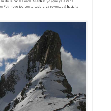
rían de la canal Fonda. Mientras yo (que ya estaba
 Patri (que iba con la cadera ya reventada) hacia la