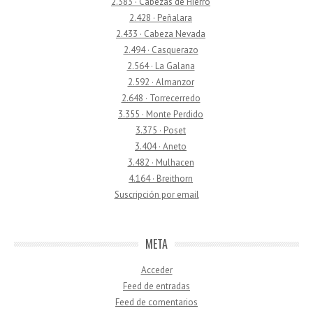
2.383 · Cabezas de Hierro
2.428 · Peñalara
2.433 · Cabeza Nevada
2.494 · Casquerazo
2.564 · La Galana
2.592 · Almanzor
2.648 · Torrecerredo
3.355 · Monte Perdido
3.375 · Poset
3.404 · Aneto
3.482 · Mulhacen
4.164 · Breithorn
Suscripción por email
META
Acceder
Feed de entradas
Feed de comentarios