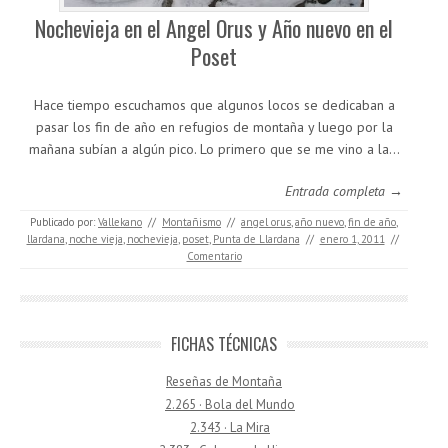
Nochevieja en el Angel Orus y Año nuevo en el
Poset
Hace tiempo escuchamos que algunos locos se dedicaban a
pasar los fin de año en refugios de montaña y luego por la
mañana subían a algún pico. Lo primero que se me vino a la…
Entrada completa →
Publicado por:
Vallekano
//
Montañismo
//
angel orus
,
año nuevo
,
fin de año
,
llardana
,
noche vieja
,
nochevieja
,
poset
,
Punta de Llardana
//
enero 1, 2011
//
Comentario
FICHAS TÉCNICAS
Reseñas de Montaña
2.265 · Bola del Mundo
2.343 · La Mira