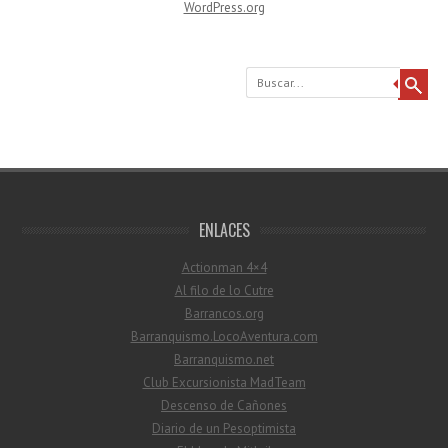
WordPress.org
Buscar
ENLACES
Actionman 4×4
Al filo de lo Cutre
Barrancos.org
Barranquismo.LocoAventura.com
Barranquismo.net
Club Excursionista MadTeam
Descenso de Cañones
Diario de un Pesoptimista