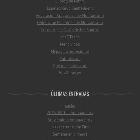
El blog de Mithril
Espeleo Grup Santfeliuenc
Federación Aragonesa de Montañismo
Federación Madrileña de Montañismo
Fotoblog de David de los Santos
MaDTeaM
Mendivideo
Mi página profesional
Pateos.com
Qué me pierdo.com
WikiRutas.es
ÚLTIMAS ENTRADAS
cache
2016.09.10 – Amanaderos
Volviendo a Amanaderos
Navacerrada con Fito
Semana en pirineos