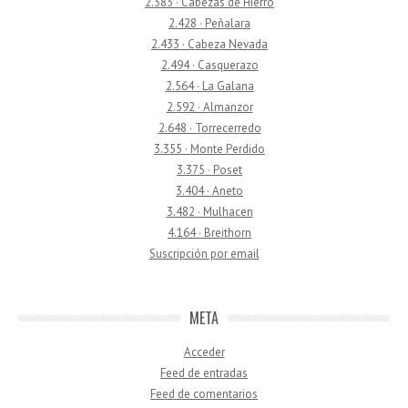
2.383 · Cabezas de Hierro
2.428 · Peñalara
2.433 · Cabeza Nevada
2.494 · Casquerazo
2.564 · La Galana
2.592 · Almanzor
2.648 · Torrecerredo
3.355 · Monte Perdido
3.375 · Poset
3.404 · Aneto
3.482 · Mulhacen
4.164 · Breithorn
Suscripción por email
META
Acceder
Feed de entradas
Feed de comentarios