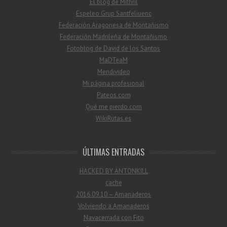
El blog de Mithril
Espeleo Grup Santfeliuenc
Federación Aragonesa de Montañismo
Federación Madrileña de Montañismo
Fotoblog de David de los Santos
MaDTeaM
Mendivideo
Mi página profesional
Pateos.com
Qué me pierdo.com
WikiRutas.es
ÚLTIMAS ENTRADAS
HACKED BY ANTONKILL
cache
2016.09.10 – Amanaderos
Volviendo a Amanaderos
Navacerrada con Fito