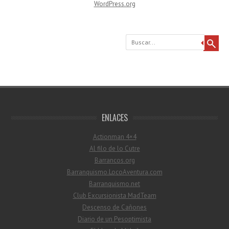
WordPress.org
Buscar
ENLACES
Actionman 4×4
Al filo de lo Cutre
Barrancos.org
Barranquismo.LocoAventura.com
Barranquismo.net
Club Excursionista MadTeam
Descenso de Cañones
Diario de un Pesoptimista