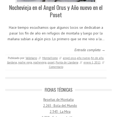
Nochevieja en el Angel Orus y Año nuevo en el
Poset
Hace tiempo escuchamos que algunos locos se dedicaban a
pasar los fin de año en refugios de montaña y luego por la
mañana subían a algún pico. Lo primero que se me vino a la…
Entrada completa →
Publicado por:
Vallekano
//
Montañismo
//
angel orus
,
año nuevo
,
fin de año
,
llardana
,
noche vieja
,
nochevieja
,
poset
,
Punta de Llardana
//
enero 1, 2011
//
Comentario
FICHAS TÉCNICAS
Reseñas de Montaña
2.265 · Bola del Mundo
2.343 · La Mira