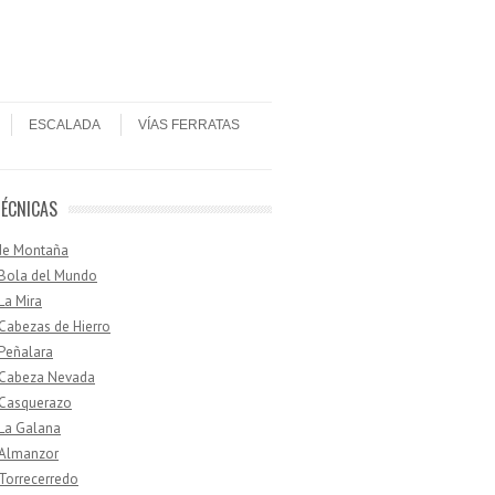
ESCALADA
VÍAS FERRATAS
TÉCNICAS
de Montaña
 Bola del Mundo
 La Mira
 Cabezas de Hierro
 Peñalara
· Cabeza Nevada
 Casquerazo
 La Galana
 Almanzor
 Torrecerredo