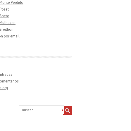
 Monte Perdido
 Poset
 Aneto
 Mulhacen
 Breithorn
ón por email
ntradas
comentarios
s.org