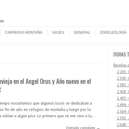
smo
CARRERAS MONTAÑA
VIAJES
GENERAL
ESPELEOLOGÍA
FICHAS 
Reseñas 
2.265 ·
2.343 ·
vieja en el Angel Orus y Año nuevo en el
2.383 ·
t
2.428 ·
2.433 
iempo escuchamos que algunos locos se dedicaban a
2.494 ·
los fin de año en refugios de montaña y luego por la
2.564 ·
 subían a algún pico. Lo primero que se me vino a la…
2.592 ·
2.648 ·
Entrada completa →