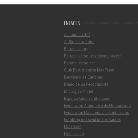
ENLACES
Actionman 4×4
Al filo de lo Cutre
Barrancos.org
Barranquismo.LocoAventura.com
Barranquismo.net
Club Excursionista MadTeam
Descenso de Cañones
Diario de un Pesoptimista
El blog de Mithril
Espeleo Grup Santfeliuenc
Federación Aragonesa de Montañismo
Federación Madrileña de Montañismo
Fotoblog de David de los Santos
MaDTeaM
Mendivideo