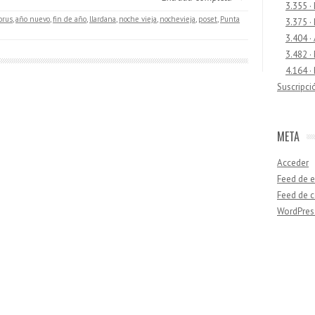
3.355 ·
orus
,
año nuevo
,
fin de año
,
llardana
,
noche vieja
,
nochevieja
,
poset
,
Punta
3.375 ·
3.404 ·
3.482 ·
4.164 ·
Suscripci
META
Acceder
Feed de e
Feed de 
WordPres
Buscar