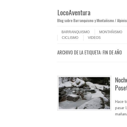
LocoAventura
Blog sobre Barranquismo y Montañismo / Alpini
Saltar al contenido
Menú
BARRANQUISMO
MONTAÑISMO
CICLISMO
VIDEOS
ARCHIVO DE LA ETIQUETA:
FIN DE AÑO
Noche
Pose
Hace t
pasar 
mañana