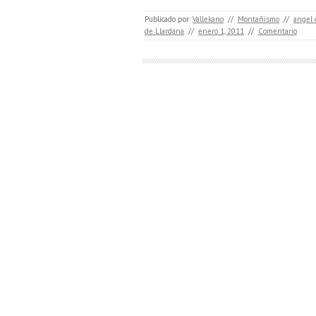
Publicado por:
Vallekano
//
Montañismo
//
angel 
de Llardana
//
enero 1, 2011
//
Comentario