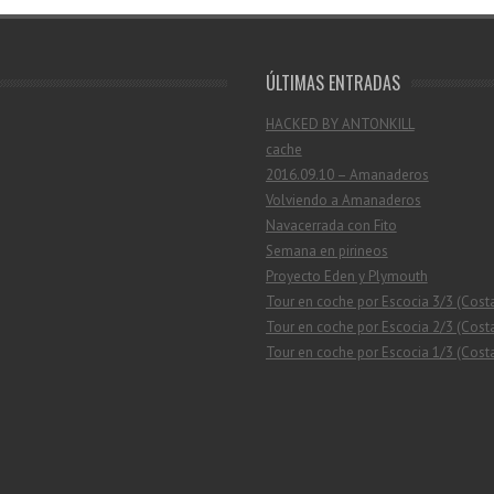
ÚLTIMAS ENTRADAS
HACKED BY ANTONKILL
cache
2016.09.10 – Amanaderos
Volviendo a Amanaderos
Navacerrada con Fito
Semana en pirineos
Proyecto Eden y Plymouth
Tour en coche por Escocia 3/3 (Cost
Tour en coche por Escocia 2/3 (Costa
Tour en coche por Escocia 1/3 (Costa