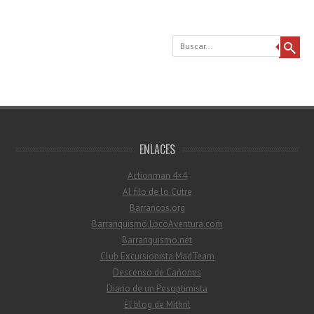
Buscar
ENLACES
Actionman 4×4
Al filo de lo Cutre
Barrancos.org
Barranquismo.LocoAventura.com
Barranquismo.net
Club Excursionista MadTeam
Descenso de Cañones
Diario de un Pesoptimista
El blog de Mithril