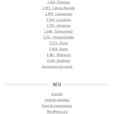
2.428 · Peñalara
2.433 · Cabeza Nevada
2.494 · Casquerazo
2.564 · La Galana
2.592 · Almanzor
2.648 · Torrecerredo
3.355 · Monte Perdido
3.375 · Poset
3.404 · Aneto
3.482 · Mulhacen
4.164 · Breithorn
Suscripción por email
META
Acceder
Feed de entradas
Feed de comentarios
WordPress.org