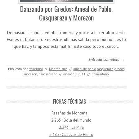
Danzando por Gredos: Ameal de Pablo,
Casquerazo y Morezón
Demasiadas salidas en plan romería y pocas a hacer algo serio.
Ese es el balance de nuestras últimas salida pero bueno… es lo
que hay, y tampoco está mal. En este caso tocó el circo…
Entrada completa →
Publicado por:
Vallekano
//
Montañismo
//
ameal de pablo
,
casquerazo
,
gredos
,
morezón
,
risco moreno
//
enero 15, 2011
//
Comentario
FICHAS TÉCNICAS
Reseñas de Montaña
2.265 · Bola del Mundo
2.343 · La Mira
2.383 · Cabezas de Hierro