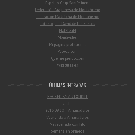
Espeleo Grup Santfeliuenc
Federación Aragonesa de Montañismo
Federación Madrileña de Montañismo
Fotoblog de David de los Santos
MaDTeaM
Mendivideo
Mi página profesional
Pateos.com
Qué me pierdo.com
WikiRutas.es
ÚLTIMAS ENTRADAS
HACKED BY ANTONKILL
cache
2016.09.10 – Amanaderos
Volviendo a Amanaderos
Navacerrada con Fito
Semana en pirineos