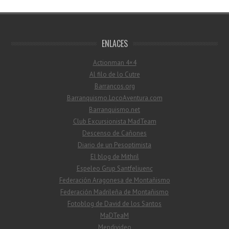
ENLACES
Actionman 4×4
Al filo de lo Cutre
Barrancos.org
Barranquismo.LocoAventura.com
Barranquismo.net
Club Excursionista MadTeam
Descenso de Cañones
Diario de un Pesoptimista
El blog de Mithril
Espeleo Grup Santfeliuenc
Federación Aragonesa de Montañismo
Federación Madrileña de Montañismo
Fotoblog de David de los Santos
MaDTeaM
Mendivideo