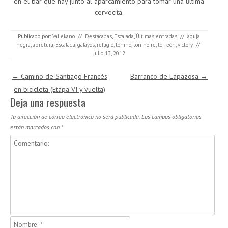
en el bar que hay junto al aparcamiento para tomar una última
cervecita.
Publicado por:
Vallekano
//
Destacadas
,
Escalada
,
Últimas entradas
//
aguja
negra
,
apretura
,
Escalada
,
galayos
,
refugio
,
tonino
,
tonino re
,
torreón
,
victory
//
julio 13, 2012
Navegación de entradas
←
Camino de Santiago Francés
Barranco de Lapazosa
→
en bicicleta (Etapa VI y vuelta)
Deja una respuesta
Tu dirección de correo electrónico no será publicada.
Los campos obligatorios
están marcados con
*