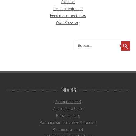
Acceder
Feed de entradas
Feed de comentarios
WordPress.org
Buscar
ENLACES
Actionman 4×4
Al filo de lo Cutre
Barrancos.org
Barranquismo.LocoAventura.com
Barranquismo.net