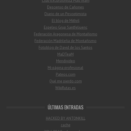
Club Excursionista MadTeam
Descenso de Cañones
Diario de un Pesoptimista
El blog de Mithril
Espeleo Grup Santfeliuenc
Federación Aragonesa de Montañismo
Federación Madrileña de Montañismo
Fotoblog de David de los Santos
MaDTeaM
Mendivideo
Mi página profesional
Pateos.com
Qué me pierdo.com
WikiRutas.es
ÚLTIMAS ENTRADAS
HACKED BY ANTONKILL
cache