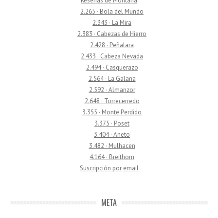
Reseñas de Montaña
2.265 · Bola del Mundo
2.343 · La Mira
2.383 · Cabezas de Hierro
2.428 · Peñalara
2.433 · Cabeza Nevada
2.494 · Casquerazo
2.564 · La Galana
2.592 · Almanzor
2.648 · Torrecerredo
3.355 · Monte Perdido
3.375 · Poset
3.404 · Aneto
3.482 · Mulhacen
4.164 · Breithorn
Suscripción por email
META