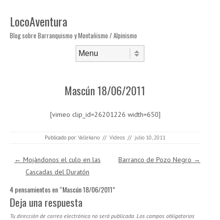
LocoAventura
Blog sobre Barranquismo y Montañismo / Alpinismo
Saltar al contenido
Menú
Mascún 18/06/2011
[vimeo clip_id=26201226 width=650]
Publicado por:
Vallekano
//
Videos
//
julio 10, 2011
Navegación de entradas
←
Mojándonos el culo en las
Barranco de Pozo Negro
→
Cascadas del Duratón
4 pensamientos en “
Mascún 18/06/2011
”
Deja una respuesta
Tu dirección de correo electrónico no será publicada.
Los campos obligatorios