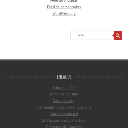
Feed de entradas
Feed de comentarios
WordPress.org
Buscar
ENLACES
Actionman 4×4
Al filo de lo Cutre
Barrancos.org
Barranquismo.LocoAventura.com
Barranquismo.net
Club Excursionista MadTeam
Descenso de Cañones