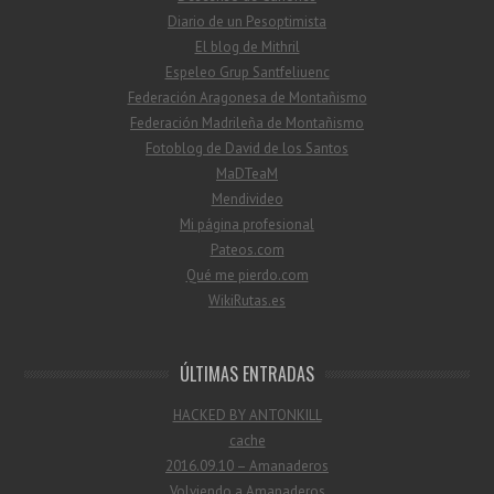
Diario de un Pesoptimista
El blog de Mithril
Espeleo Grup Santfeliuenc
Federación Aragonesa de Montañismo
Federación Madrileña de Montañismo
Fotoblog de David de los Santos
MaDTeaM
Mendivideo
Mi página profesional
Pateos.com
Qué me pierdo.com
WikiRutas.es
ÚLTIMAS ENTRADAS
HACKED BY ANTONKILL
cache
2016.09.10 – Amanaderos
Volviendo a Amanaderos