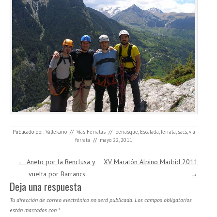
Publicado por:
Vallekano
//
Vías Ferratas
//
benasque
,
Escalada
,
ferrata
,
sacs
,
vía
ferrata
//
mayo 22, 2011
Navegación de entradas
←
Aneto por la Renclusa y
XV Maratón Alpino Madrid 2011
vuelta por Barrancs
→
Deja una respuesta
Tu dirección de correo electrónico no será publicada.
Los campos obligatorios
están marcados con
*