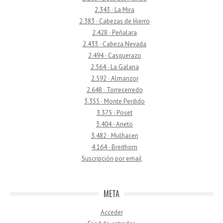
2.343 · La Mira
2.383 · Cabezas de Hierro
2.428 · Peñalara
2.433 · Cabeza Nevada
2.494 · Casquerazo
2.564 · La Galana
2.592 · Almanzor
2.648 · Torrecerredo
3.355 · Monte Perdido
3.375 · Poset
3.404 · Aneto
3.482 · Mulhacen
4.164 · Breithorn
Suscripción por email
META
Acceder