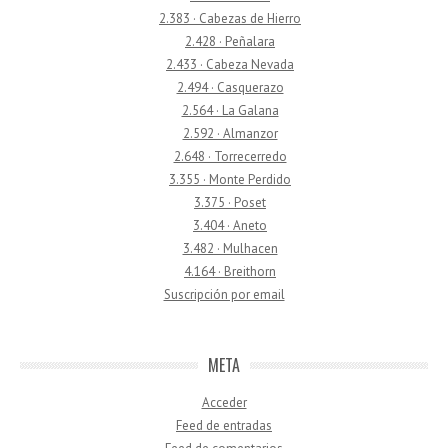
2.383 · Cabezas de Hierro
2.428 · Peñalara
2.433 · Cabeza Nevada
2.494 · Casquerazo
2.564 · La Galana
2.592 · Almanzor
2.648 · Torrecerredo
3.355 · Monte Perdido
3.375 · Poset
3.404 · Aneto
3.482 · Mulhacen
4.164 · Breithorn
Suscripción por email
META
Acceder
Feed de entradas