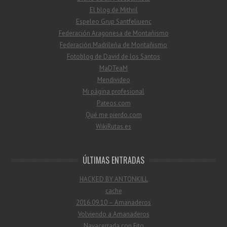
El blog de Mithril
Espeleo Grup Santfeliuenc
Federación Aragonesa de Montañismo
Federación Madrileña de Montañismo
Fotoblog de David de los Santos
MaDTeaM
Mendivideo
Mi página profesional
Pateos.com
Qué me pierdo.com
WikiRutas.es
ÚLTIMAS ENTRADAS
HACKED BY ANTONKILL
cache
2016.09.10 – Amanaderos
Volviendo a Amanaderos
Navacerrada con Fito