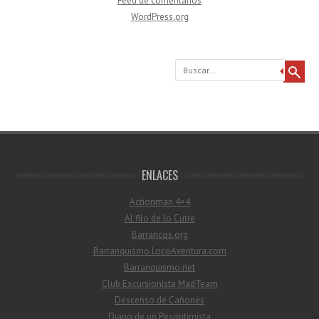
Feed de comentarios
WordPress.org
Buscar
ENLACES
Actionman 4×4
Al filo de lo Cutre
Barrancos.org
Barranquismo.LocoAventura.com
Barranquismo.net
Club Excursionista MadTeam
Descenso de Cañones
Diario de un Pesoptimista