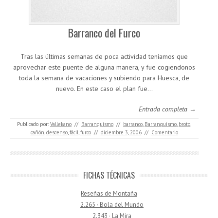
Barranco del Furco
Tras las últimas semanas de poca actividad teníamos que
aprovechar este puente de alguna manera, y fue cogiendonos
toda la semana de vacaciones y subiendo para Huesca, de
nuevo. En este caso el plan fue…
Entrada completa →
Publicado por:
Vallekano
//
Barranquismo
//
barranco
,
Barranquismo
,
broto
,
cañón
,
descenso
,
fácil
,
furco
//
diciembre 3, 2006
//
Comentario
FICHAS TÉCNICAS
Reseñas de Montaña
2.265 · Bola del Mundo
2.343 · La Mira