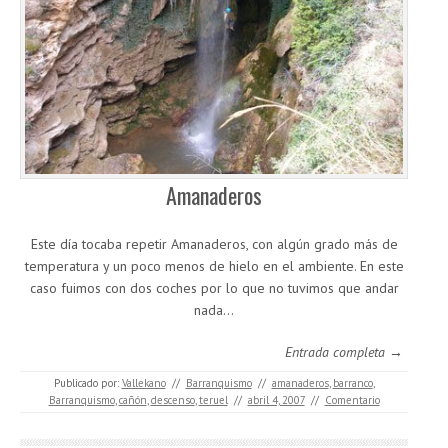
Amanaderos
Este día tocaba repetir Amanaderos, con algún grado más de
temperatura y un poco menos de hielo en el ambiente. En este
caso fuimos con dos coches por lo que no tuvimos que andar
nada…
Entrada completa →
Publicado por:
Vallekano
//
Barranquismo
//
amanaderos
,
barranco
,
Barranquismo
,
cañón
,
descenso
,
teruel
//
abril 4, 2007
//
Comentario