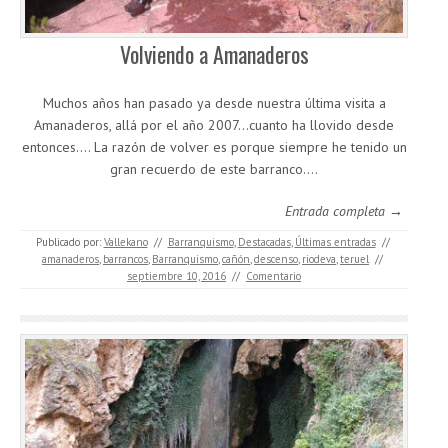
Volviendo a Amanaderos
Muchos años han pasado ya desde nuestra última visita a
Amanaderos, allá por el año 2007…cuanto ha llovido desde
entonces…. La razón de volver es porque siempre he tenido un
gran recuerdo de este barranco.…
Entrada completa →
Publicado por:
Vallekano
//
Barranquismo
,
Destacadas
,
Últimas entradas
//
amanaderos
,
barrancos
,
Barranquismo
,
cañón
,
descenso
,
riodeva
,
teruel
//
septiembre 10, 2016
//
Comentario