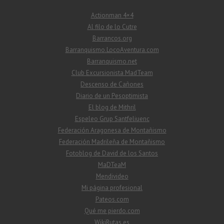
Actionman 4×4
Al filo de lo Cutre
Barrancos.org
Barranquismo.LocoAventura.com
Barranquismo.net
Club Excursionista MadTeam
Descenso de Cañones
Diario de un Pesoptimista
El blog de Mithril
Espeleo Grup Santfeliuenc
Federación Aragonesa de Montañismo
Federación Madrileña de Montañismo
Fotoblog de David de los Santos
MaDTeaM
Mendivideo
Mi página profesional
Pateos.com
Qué me pierdo.com
WikiRutas.es