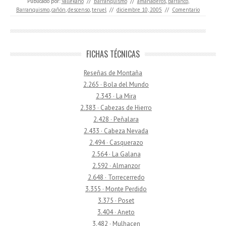
Publicado por:
Vallekano
//
Barranquismo
//
amanaderos
,
barranco
,
Barranquismo
,
cañón
,
descenso
,
teruel
//
diciembre 10, 2005
//
Comentario
FICHAS TÉCNICAS
Reseñas de Montaña
2.265 · Bola del Mundo
2.343 · La Mira
2.383 · Cabezas de Hierro
2.428 · Peñalara
2.433 · Cabeza Nevada
2.494 · Casquerazo
2.564 · La Galana
2.592 · Almanzor
2.648 · Torrecerredo
3.355 · Monte Perdido
3.375 · Poset
3.404 · Aneto
3.482 · Mulhacen