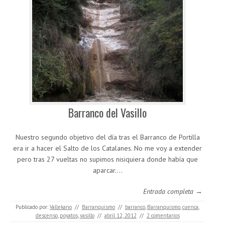
Barranco del Vasillo
Nuestro segundo objetivo del día tras el Barranco de Portilla
era ir a hacer el Salto de los Catalanes. No me voy a extender
pero tras 27 vueltas no supimos nisiquiera donde había que
aparcar.…
Entrada completa →
Publicado por:
Vallekano
//
Barranquismo
//
barranco
,
Barranquismo
,
cuenca
,
descenso
,
poyatos
,
vasillo
//
abril 12, 2012
//
2 comentarios