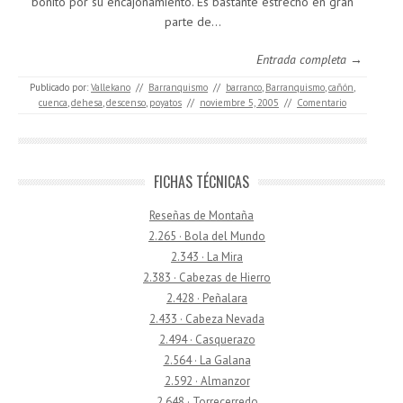
bonito por su encajonamiento. Es bastante estrecho en gran
parte de…
Entrada completa →
Publicado por:
Vallekano
//
Barranquismo
//
barranco
,
Barranquismo
,
cañón
,
cuenca
,
dehesa
,
descenso
,
poyatos
//
noviembre 5, 2005
//
Comentario
FICHAS TÉCNICAS
Reseñas de Montaña
2.265 · Bola del Mundo
2.343 · La Mira
2.383 · Cabezas de Hierro
2.428 · Peñalara
2.433 · Cabeza Nevada
2.494 · Casquerazo
2.564 · La Galana
2.592 · Almanzor
2.648 · Torrecerredo