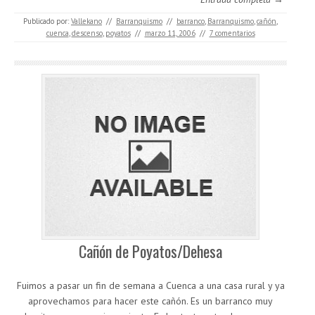
Publicado por:
Vallekano
//
Barranquismo
//
barranco
,
Barranquismo
,
cañón
,
cuenca
,
descenso
,
poyatos
//
marzo 11, 2006
//
7 comentarios
Cañón de Poyatos/Dehesa
Fuimos a pasar un fin de semana a Cuenca a una casa rural y ya
aprovechamos para hacer este cañón. Es un barranco muy