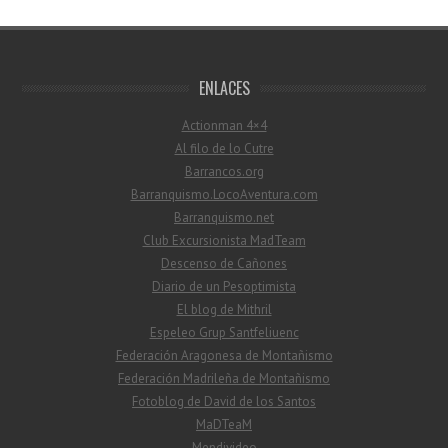
ENLACES
Actionman 4×4
Al filo de lo Cutre
Barrancos.org
Barranquismo.LocoAventura.com
Barranquismo.net
Club Excursionista MadTeam
Descenso de Cañones
Diario de un Pesoptimista
El blog de Mithril
Espeleo Grup Santfeliuenc
Federación Aragonesa de Montañismo
Federación Madrileña de Montañismo
Fotoblog de David de los Santos
MaDTeaM
Mendivideo