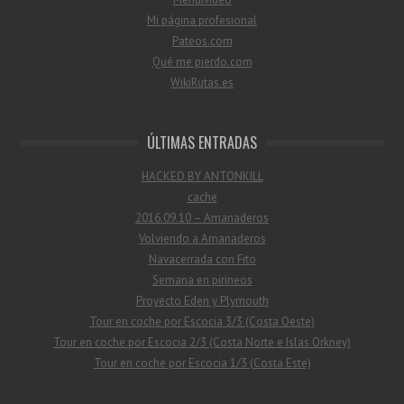
Mi página profesional
Pateos.com
Qué me pierdo.com
WikiRutas.es
ÚLTIMAS ENTRADAS
HACKED BY ANTONKILL
cache
2016.09.10 – Amanaderos
Volviendo a Amanaderos
Navacerrada con Fito
Semana en pirineos
Proyecto Eden y Plymouth
Tour en coche por Escocia 3/3 (Costa Oeste)
Tour en coche por Escocia 2/3 (Costa Norte e Islas Orkney)
Tour en coche por Escocia 1/3 (Costa Este)