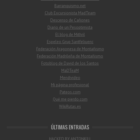
Barranquismo.net
Club Excursionista MadTeam
Descenso de Cañones
Diario de un Pesoptimista
El blog de Mithril
Espeleo Grup Santfeliuenc
Federación Aragonesa de Montañismo
Federación Madrileña de Montañismo
Fotoblog de David de los Santos
MaDTeaM
Mendivideo
Mi página profesional
Pateos.com
Qué me pierdo.com
WikiRutas.es
ÚLTIMAS ENTRADAS
HACKED BY ANTONKILL