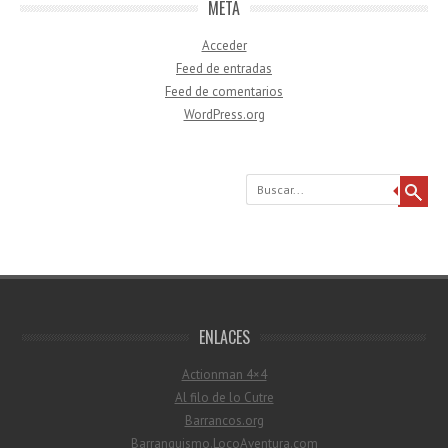
META
Acceder
Feed de entradas
Feed de comentarios
WordPress.org
Buscar
ENLACES
Actionman 4×4
Al filo de lo Cutre
Barrancos.org
Barranquismo.LocoAventura.com