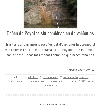
Cañón de Poyatos sin combinación de vehículos
Tras los dos barrancos pequeños del día anterior hoy tocaba el
plato fuerte. En concreto el Barranco de Poyatos, que Patri no lo
había hecho. Todas las reseñas hablan de que hacen falta dos
coche.…
Entrada completa →
Publicado por:
Vallekano
//
Barranquismo
//
aproximación
,
barranco
,
Barranquismo
,
cañón
,
cuenca
,
poyatos
,
sin combinación
//
abril 13, 2012
//
3
comentarios