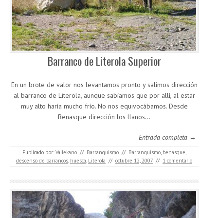
Barranco de Literola Superior
En un brote de valor nos levantamos pronto y salimos dirección
al barranco de Literola, aunque sabíamos que por allí, al estar
muy alto haría mucho frío. No nos equivocábamos. Desde
Benasque dirección los llanos…
Entrada completa →
Publicado por:
Vallekano
//
Barranquismo
//
Barranquismo
,
benasque
,
descenso de barrancos
,
huesca
,
Literola
//
octubre 12, 2007
//
1 comentario