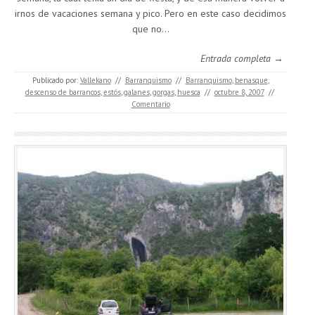
irnos de vacaciones semana y pico. Pero en este caso decidimos
que no…
Entrada completa →
Publicado por:
Vallekano
//
Barranquismo
//
Barranquismo
,
benasque
,
descenso de barrancos
,
estós
,
galanes
,
gorgas
,
huesca
//
octubre 8, 2007
//
Comentario