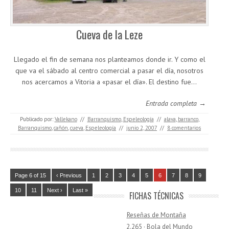
Cueva de la Leze
Llegado el fin de semana nos planteamos donde ir. Y como el
que va el sábado al centro comercial a pasar el día, nosotros
nos acercamos a Vitoria a «pasar el día». El destino fue…
Entrada completa →
Publicado por:
Vallekano
//
Barranquismo
,
Espeleología
//
alava
,
barranco
,
Barranquismo
,
cañón
,
cueva
,
Espeleología
//
junio 2, 2007
//
8 comentarios
Page 6 of 15
‹ Previous
1
2
3
4
5
6
7
8
9
10
11
Next ›
Last »
FICHAS TÉCNICAS
Reseñas de Montaña
2.265 · Bola del Mundo