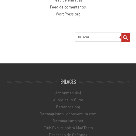
Feed de entradas
Feed de comentarios
WordPress.org
Buscar
ENLACES
Actionman 4×4
Al filo de lo Cutre
Barrancos.org
Barranquismo.LocoAventura.com
Barranquismo.net
Club Excursionista MadTeam
Descenso de Cañones