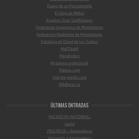
Diario de un Pesoptimista
El blog de Mithril
Espeleo Grup Santfeliuenc
Federación Aragonesa de Montañismo
Federación Madrileña de Montañismo
Fotoblog de David de los Santos
MaDTeaM
Mendivideo
Mi página profesional
Pateos.com
Qué me pierdo.com
WikiRutas.es
ÚLTIMAS ENTRADAS
HACKED BY ANTONKILL
cache
2016.09.10 – Amanaderos
Volviendo a Amanaderos