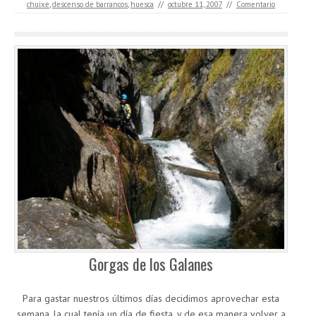
chuixe
,
descenso de barrancos
,
huesca
//
octubre 11, 2007
//
Comentario
Gorgas de los Galanes
Para gastar nuestros últimos días decidimos aprovechar esta
semana, la cual tenía un día de fiesta, y de esa manera volver a