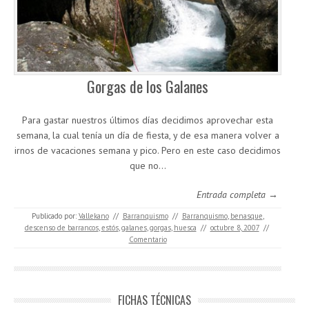
Gorgas de los Galanes
Para gastar nuestros últimos días decidimos aprovechar esta
semana, la cual tenía un día de fiesta, y de esa manera volver a
irnos de vacaciones semana y pico. Pero en este caso decidimos
que no…
Entrada completa →
Publicado por:
Vallekano
//
Barranquismo
//
Barranquismo
,
benasque
,
descenso de barrancos
,
estós
,
galanes
,
gorgas
,
huesca
//
octubre 8, 2007
//
Comentario
FICHAS TÉCNICAS