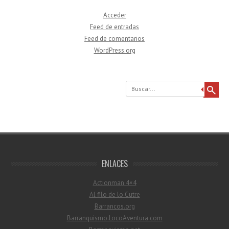
Acceder
Feed de entradas
Feed de comentarios
WordPress.org
Buscar
ENLACES
Actionman 4×4
Al filo de lo Cutre
Barrancos.org
Barranquismo.LocoAventura.com