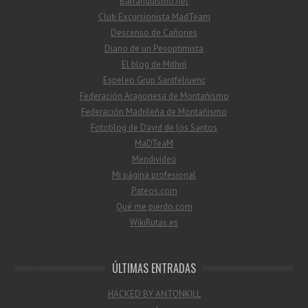
Barranquismo.net
Club Excursionista MadTeam
Descenso de Cañones
Diario de un Pesoptimista
El blog de Mithril
Espeleo Grup Santfeliuenc
Federación Aragonesa de Montañismo
Federación Madrileña de Montañismo
Fotoblog de David de los Santos
MaDTeaM
Mendivideo
Mi página profesional
Pateos.com
Qué me pierdo.com
WikiRutas.es
ÚLTIMAS ENTRADAS
HACKED BY ANTONKILL