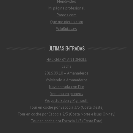
Mendivideo
Mi página profesional
Pateos.com
Qué me pierdo.com
WikiRutas.es
ÚLTIMAS ENTRADAS
HACKED BY ANTONKILL
cache
2016.09.10 – Amanaderos
Volviendo a Amanaderos
Navacerrada con Fito
Semana en pirineos
Proyecto Eden y Plymouth
Tour en coche por Escocia 3/3 (Costa Oeste)
Tour en coche por Escocia 2/3 (Costa Norte e Islas Orkney)
Tour en coche por Escocia 1/3 (Costa Este)