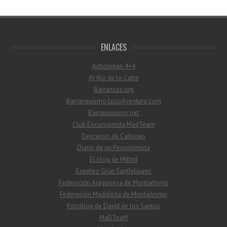
ENLACES
Actionman 4×4
Al filo de lo Cutre
Barrancos.org
Barranquismo.LocoAventura.com
Barranquismo.net
Club Excursionista MadTeam
Descenso de Cañones
Diario de un Pesoptimista
El blog de Mithril
Espeleo Grup Santfeliuenc
Federación Aragonesa de Montañismo
Federación Madrileña de Montañismo
Fotoblog de David de los Santos
MaDTeaM