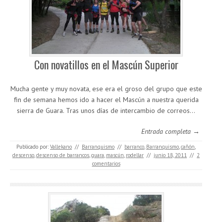
Con novatillos en el Mascún Superior
Mucha gente y muy novata, ese era el groso del grupo que este
fin de semana hemos ido a hacer el Mascún a nuestra querida
sierra de Guara. Tras unos días de intercambio de correos…
Entrada completa →
Publicado por:
Vallekano
//
Barranquismo
//
barranco
,
Barranquismo
,
cañón
,
descenso
,
descenso de barrancos
,
guara
,
mascún
,
rodellar
//
junio 18, 2011
//
2
comentarios