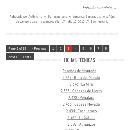
Entrada completa →
Publicado por:
Vallekano
//
Barranquismo
//
barranco
,
Barranquismo
,
cañón
,
descenso
,
guara
,
mascún
,
rodellar
//
julio 10, 2010
//
1 comentario
Page 3 of 15
‹ Previous
1
2
3
4
5
6
7
8
Next ›
Last »
FICHAS TÉCNICAS
Reseñas de Montaña
2.265 · Bola del Mundo
2.343 · La Mira
2.383 · Cabezas de Hierro
2.428 · Peñalara
2.433 · Cabeza Nevada
2.494 · Casquerazo
2.564 · La Galana
2.592 · Almanzor